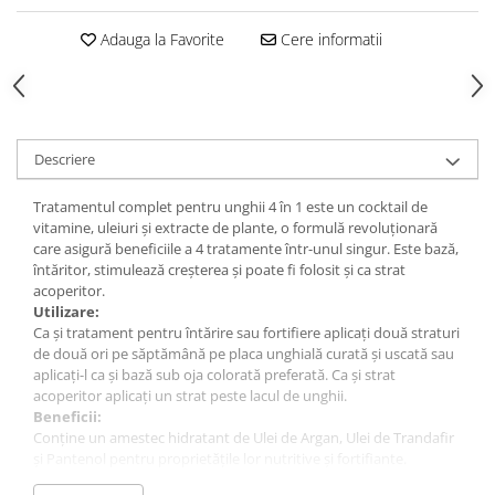
Gel fixare sprancene
Adauga la Favorite
Cere informatii
Gel/tus sprancene
Mascara (rimel) sprancene
Vopsea sprancene
Ser sprancene
Descriere
Tratamentul complet pentru unghii 4 în 1 este un cocktail de
vitamine, uleiuri și extracte de plante, o formulă revoluționară
care asigură beneficiile a 4 tratamente într-unul singur. Este bază,
întăritor, stimulează creșterea și poate fi folosit și ca strat
acoperitor.
Utilizare:
Ca și tratament pentru întărire sau fortifiere aplicați două straturi
de două ori pe săptămână pe placa unghială curată și uscată sau
aplicați-l ca și bază sub oja colorată preferată. Ca și strat
acoperitor aplicați un strat peste lacul de unghii.
Beneficii:
Conține un amestec hidratant de Ulei de Argan, Ulei de Trandafir
și Pantenol pentru proprietățile lor nutritive și fortifiante.
Extractele de urzică și alge marine stimulează creșterea unghiei.