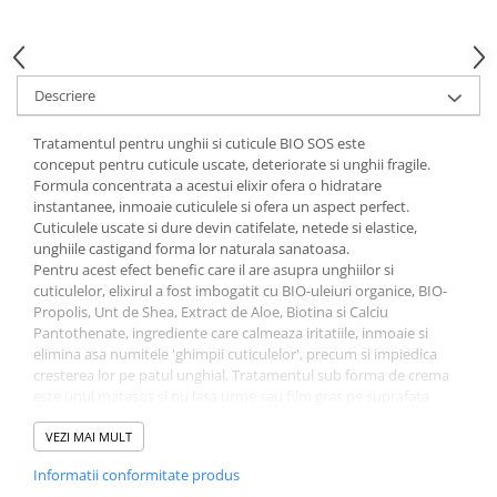
Gel fixare sprancene
Gel/tus sprancene
Mascara (rimel) sprancene
Descriere
Vopsea sprancene
Ser sprancene
Tratamentul pentru unghii si cuticule BIO SOS este
conceput pentru cuticule uscate, deteriorate si unghii fragile.
Formula concentrata a acestui elixir ofera o hidratare
instantanee, inmoaie cuticulele si ofera un aspect perfect.
Cuticulele uscate si dure devin catifelate, netede si elastice,
unghiile castigand forma lor naturala sanatoasa.
Pentru acest efect benefic care il are asupra unghiilor si
cuticulelor, elixirul a fost imbogatit cu BIO-uleiuri organice, BIO-
Propolis, Unt de Shea, Extract de Aloe, Biotina si Calciu
Pantothenate, ingrediente care calmeaza iritatiile, inmoaie si
elimina asa numitele 'ghimpii cuticulelor', precum si impiedica
cresterea lor pe patul unghial. Tratamentul sub forma de crema
este unul matasos si nu lasa urme sau film gras pe suprafata
unghiilor.
Aplicați crema pe suprafața curată a cuticulei, apoi după 30 de
VEZI MAI MULT
secunde împingeți ușor cuticula moale cu un betisor de lemn.
Informatii conformitate produs
După procedură, spălați-vă bine mâinile cu apă caldă. Pentru a