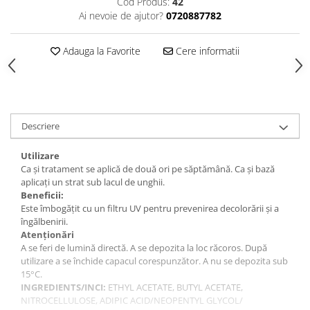
Cod Produs:
42
Gel fixare sprancene
Ai nevoie de ajutor?
0720887782
Gel/tus sprancene
Mascara (rimel) sprancene
Adauga la Favorite
Cere informatii
Vopsea sprancene
Ser sprancene
Descriere
Utilizare
Ca și tratament se aplică de două ori pe săptămână. Ca și bază
aplicați un strat sub lacul de unghii.
Beneficii:
Este îmbogățit cu un filtru UV pentru prevenirea decolorării și a
îngălbenirii.
Atenționări
A se feri de lumină directă. A se depozita la loc răcoros. După
utilizare a se închide capacul corespunzător. A nu se depozita sub
15°C.
INGREDIENTS/INCI:
ETHYL ACETATE, BUTYL ACETATE,
NITROCELLULOSE, ADIPIC ACID/NEOPENTYL GLYCOL/