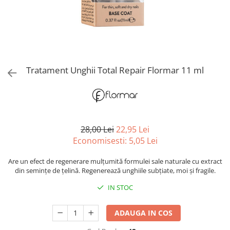
Spray parfumant de corp
Pudra pentru par
Fard pleoape
Creme/seruri ochi
Parfum/Apa de toaleta
Sampon Uscat
Creion dermatograf pleoape
Plasturi/Patch-uri
dama/barbati
Tus de ochi
Sapun facial
Produse pentru picioare
Mascara (rimel)
Gene false
Protectie solara
Tratament Unghii Total Repair Flormar 11 ml
Adeziv gene false
Produse Pentru Epilare
Ser/Primer gene
Accesorii depilare
Machiaj Buze
Periute dinti
Scrub
Lip gloss/luciu buze
28,00 Lei
22,95 Lei
Economisesti:
5,05
Lei
Ruj solid/lichid
Creion contur
Are un efect de regenerare mulțumită formulei sale naturale cu extract
Masca buze
din semințe de țelină. Regenerează unghiile subțiate, moi și fragile.
Balsam buze
IN STOC
Machiaj Sprancene
Creion sprancene
ADAUGA IN COS
Fard sprancene