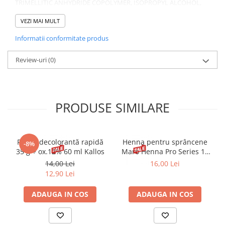
TRIMELLITIC ANHYDRIDE COPOLYMER, ISOPROPYL ALCOHOL,
ACETYL TRIBUTYL CITRATE, CAPRYLIC/CAPRIC TRIGLYCERIDE,
ISOSORBIDE DICAPRYLATE/CAPRATE, N-BUTYL ALCOHOL,
VEZI MAI MULT
ETOCRYLENE, APIUM GRAVEOLENS (CELERY) SEED EXTRACT,
Informatii conformitate produs
TRIMETHYLPENTANEDIYL DIBENZOATE, TOCOPHEROL. +/-(MAY
CONTAIN): CI 60725 (VIOLET 2). [K8701]
Review-uri
(0)
PRODUSE SIMILARE
Pudră decolorantă rapidă
Henna pentru sprâncene
-8%
35 g + ox.12% 60 ml Kallos
Maro Henna Pro Series 15
ml
14,00 Lei
16,00 Lei
12,90 Lei
ADAUGA IN COS
ADAUGA IN COS