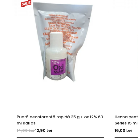
Pudră decolorantă rapidă 35 g + ox.12% 60
Henna pent
ml Kallos
Series 15 ml
14,00 Lei
12,90 Lei
16,00 Lei