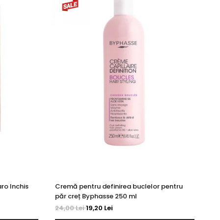
ro Inchis
Cremă pentru definirea buclelor pentru
Cr
păr creț Byphasse 250 ml
Ro
24,00 Lei
19,20 Lei
20