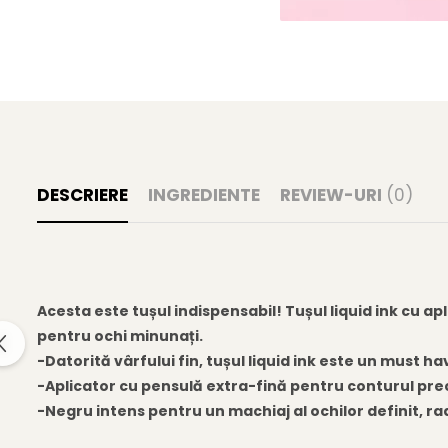
Gel fixare sprancene
Gel/tus sprancene
Mascara (rimel) sprancene
Vopsea sprancene
Ser sprancene
DESCRIERE
INGREDIENTE
REVIEW-URI
(0)
Acesta este tușul indispensabil! Tușul liquid ink cu apli
pentru ochi minunați.
-Datorită vârfului fin, tușul liquid ink este un must h
-Aplicator cu pensulă extra-fină pentru conturul preci
-Negru intens pentru un machiaj al ochilor definit, ra