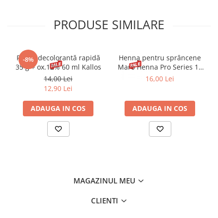
PRODUSE SIMILARE
Pudră decolorantă rapidă
Henna pentru sprâncene
-8%
35 g + ox.12% 60 ml Kallos
Maro Henna Pro Series 15
ml
14,00 Lei
16,00 Lei
12,90 Lei
ADAUGA IN COS
ADAUGA IN COS
MAGAZINUL MEU
CLIENTI