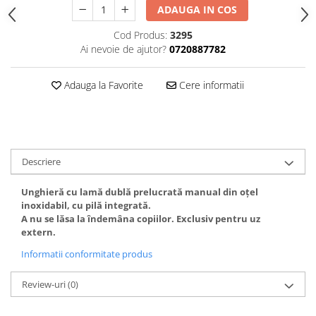
Gel fixare sprancene
ADAUGA IN COS
Gel/tus sprancene
Cod Produs:
3295
Mascara (rimel) sprancene
Ai nevoie de ajutor?
0720887782
Vopsea sprancene
Ser sprancene
Adauga la Favorite
Cere informatii
Descriere
Unghieră cu lamă dublă prelucrată manual din oțel
inoxidabil, cu pilă integrată.
A nu se lăsa la îndemâna copiilor. Exclusiv pentru uz
extern.
Informatii conformitate produs
Review-uri
(0)