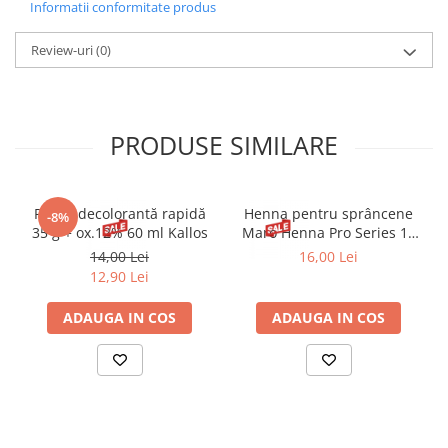
Informatii conformitate produs
CINNAMAL,HYDROXYCITRONELLAL,LIMONENE,LINALOOL.
Review-uri
(0)
PRODUSE SIMILARE
Pudră decolorantă rapidă
Henna pentru sprâncene
-8%
35 g + ox.12% 60 ml Kallos
Maro Henna Pro Series 15
ml
14,00 Lei
16,00 Lei
12,90 Lei
ADAUGA IN COS
ADAUGA IN COS