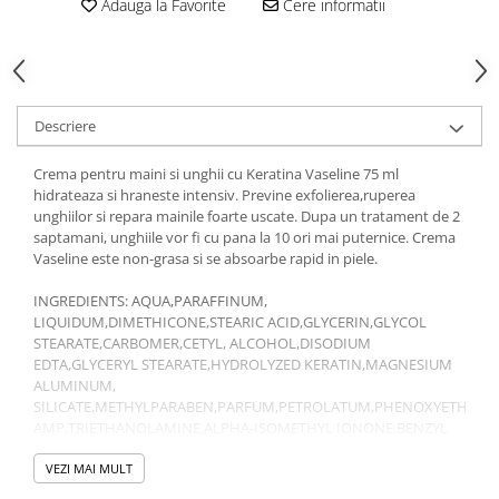
Adauga la Favorite
Cere informatii
Gel fixare sprancene
Gel/tus sprancene
Mascara (rimel) sprancene
Vopsea sprancene
Descriere
Ser sprancene
Crema pentru maini si unghii cu Keratina Vaseline 75 ml
hidrateaza si hraneste intensiv. Previne exfolierea,ruperea
unghiilor si repara mainile foarte uscate. Dupa un tratament de 2
saptamani, unghiile vor fi cu pana la 10 ori mai puternice. Crema
Vaseline este non-grasa si se absoarbe rapid in piele.
INGREDIENTS: AQUA,PARAFFINUM,
LIQUIDUM,DIMETHICONE,STEARIC ACID,GLYCERIN,GLYCOL
STEARATE,CARBOMER,CETYL, ALCOHOL,DISODIUM
EDTA,GLYCERYL STEARATE,HYDROLYZED KERATIN,MAGNESIUM
ALUMINUM,
SILICATE,METHYLPARABEN,PARFUM,PETROLATUM,PHENOXYETHANO
AMP,TRIETHANOLAMINE,ALPHA-ISOMETHYL IONONE,BENZYL
ALCOHOL,BENZYL, BENZOATE,BENZYL
SALICYLATE,BUTYLPHENYL,
VEZI MAI MULT
METHYLPROPIONAL,CITRONELLOL,GERANIOL,HEXYL