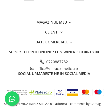
- ați avut vreodată o reacție la vopsirea părului sau a
genelor,
- există un istoric de reacție la un tatuaj temporar pe bază
de henna neagră.
Conține fenilendiamină, resorcină, peroxid de hidrogen.
MAGAZINUL MEU
Purtați mănuși de protecție. Evita contactul cu ochii. Dacă
produsul intră în contact cu ochii, clătiți-i imediat cu apă. A
CLIENTI
nu se lăsa la îndemâna copiilor.
DATE COMERCIALE
SUPORT CLIENTI
ONLINE : LUNI-VINERI: 10.00-18.00
0720887782
office@chiracosmetics.ro
SOCIAL
URMARESTE-NE IN SOCIAL MEDIA
©Copyright VIDA IMPEX SRL 2026
Platforma E-commerce by Gomag