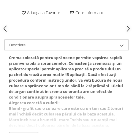
Gel fixare sprancene
Gel/tus sprancene
Adauga la Favorite
Cere informatii
Mascara (rimel) sprancene
Vopsea sprancene
Ser sprancene
Descriere
Crema colorată pentru sprâncene permite vopsirea rapidă
și convenabilă a sprâncenelor. Consistența cremoasă și un
aplicator special permit aplicarea precisă a produsului.Un
pachet durează aproximativ 15 aplicații. Dacă efectuați
procedura conform instrucțiunilor, vă veți bucura de noua
culoare a sprâncenelor timp de până la 2 săptămâni. Uleiul
de argan continut in crema coloranta are un efect de
conditionare asupra sprancenelor tale.
Alegerea corectă a culorii:
Blond - grafit sau o culoare care este cu un ton sau 2 tonuri
mai închisă decât culoarea părului de la baza acestuia.
Maro închis sau brunetă - maro închis sau o nuanță mai
deschisă decât culoarea părului de la baza acestuia.
Negru și tenul închis - alegeți negru sau o nuanță mai