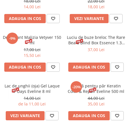
18,00 Lei
22,00 Lei
Gel fixare sprancene
14,00 Lei
18,00 Lei
Gel/tus sprancene
Mascara (rimel) sprancene
ADAUGA IN COS
VEZI VARIANTE
Vopsea sprancene
Ser sprancene
Deodorant Malizia Vetyver 150
Luciu de buze breloc The Rare
-9%
ml
Bears Blind Box Essence 1.38
ml
17,00 Lei
37,00 Lei
15,50 Lei
ADAUGA IN COS
ADAUGA IN COS
Lac de unghii (oja) Gel Laque
Mască pentru păr Keratin
-20%
7 Days Eveline 8 ml
Color & Repair Eveline 500 ml
14,00 Lei
44,00 Lei
de la 11,00 Lei
35,00 Lei
VEZI VARIANTE
ADAUGA IN COS