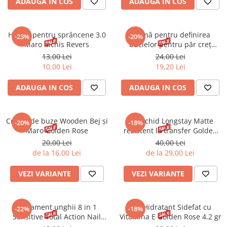
Spray parfumant de corp
Pudra pentru par
ADAUGA IN COS
ADAUGA IN COS
Fard pleoape
Creme/seruri ochi
Parfum/Apa de toaleta
Sampon Uscat
Creion dermatograf pleoape
Plasturi/Patch-uri
dama/barbati
Tus de ochi
Henna pentru sprâncene 3.0
Cremă pentru definirea
-23%
-20%
Sapun facial
Produse pentru picioare
Mascara (rimel)
Maro Inchis Revers
buclelor pentru păr creț
Byphasse 250 ml
Gene false
13,00 Lei
24,00 Lei
Protectie solara
10,00 Lei
19,20 Lei
Adeziv gene false
Produse Pentru Epilare
Ser/Primer gene
ADAUGA IN COS
ADAUGA IN COS
Accesorii depilare
Machiaj Buze
Periute dinti
Scrub
Creion de buze Wooden Bej și
Ruj lichid Longstay Matte
-20%
-18%
Lip gloss/luciu buze
Maro Golden Rose
rezistent la transfer Golden
Ruj solid/lichid
Rose 5.5 ml
20,00 Lei
40,00 Lei
Creion contur
de la 16,00 Lei
de la 29,00 Lei
Masca buze
VEZI VARIANTE
VEZI VARIANTE
Balsam buze
Machiaj Sprancene
Creion sprancene
Tratament unghii 8 in 1
Ruj Hidratant Sidefat cu
-22%
-18%
Sensitive Total Action Nail
Vitamina E Golden Rose 4.2 gr
Fard sprancene
Therapy 12 ml