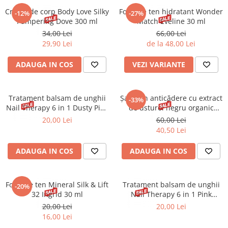
Cremă de corp Body Love Silky
Fond de ten hidratant Wonder
-12%
-27%
Pampering Dove 300 ml
Match Eveline 30 ml
34,00 Lei
66,00 Lei
29,90 Lei
de la 48,00 Lei
ADAUGA IN COS
VEZI VARIANTE
Tratament balsam de unghii
Șampon anticădere cu extract
-33%
Nail Therapy 6 in 1 Dusty Pink
de usturoi negru organic
Eveline 5 ml
Bioblas 1L
20,00 Lei
60,00 Lei
40,50 Lei
ADAUGA IN COS
ADAUGA IN COS
Fond de ten Mineral Silk & Lift
Tratament balsam de unghii
-20%
32 Ingrid 30 ml
Nail Therapy 6 in 1 Pink
Eveline 5 ml
20,00 Lei
20,00 Lei
16,00 Lei