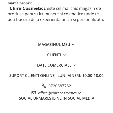
𝐦𝐚𝐫𝐜𝐚 𝐩𝐫𝐨𝐩𝐫𝐢𝐞.
𝗖𝗵𝗶𝗿𝗮 𝗖𝗼𝘀𝗺𝗲𝘁𝗶𝗰𝘀 este cel mai chic magazin de
produse pentru frumusețe și cosmetice unde te
poti bucura de o experientă unică și personalizată.
MAGAZINUL MEU
CLIENTI
DATE COMERCIALE
SUPORT CLIENTI
ONLINE : LUNI-VINERI: 10.00-18.00
0720887782
office@chiracosmetics.ro
SOCIAL
URMARESTE-NE IN SOCIAL MEDIA