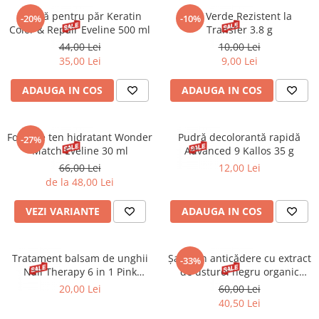
Mască pentru păr Keratin
Ruj Verde Rezistent la
-20%
-10%
Color & Repair Eveline 500 ml
Transfer 3.8 g
44,00 Lei
10,00 Lei
35,00 Lei
9,00 Lei
ADAUGA IN COS
ADAUGA IN COS
Fond de ten hidratant Wonder
Pudră decolorantă rapidă
-27%
Match Eveline 30 ml
Advanced 9 Kallos 35 g
66,00 Lei
12,00 Lei
de la 48,00 Lei
VEZI VARIANTE
ADAUGA IN COS
Tratament balsam de unghii
Șampon anticădere cu extract
-33%
Nail Therapy 6 in 1 Pink
de usturoi negru organic
Eveline 5 ml
Bioblas 1L
20,00 Lei
60,00 Lei
40,50 Lei