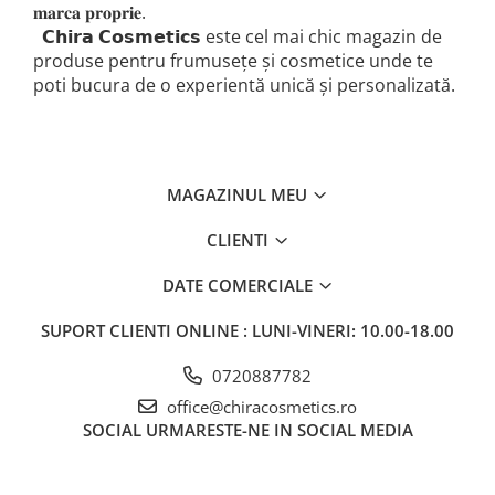
𝐦𝐚𝐫𝐜𝐚 𝐩𝐫𝐨𝐩𝐫𝐢𝐞.
𝗖𝗵𝗶𝗿𝗮 𝗖𝗼𝘀𝗺𝗲𝘁𝗶𝗰𝘀 este cel mai chic magazin de
produse pentru frumusețe și cosmetice unde te
poti bucura de o experientă unică și personalizată.
MAGAZINUL MEU
CLIENTI
DATE COMERCIALE
SUPORT CLIENTI
ONLINE : LUNI-VINERI: 10.00-18.00
0720887782
office@chiracosmetics.ro
SOCIAL
URMARESTE-NE IN SOCIAL MEDIA