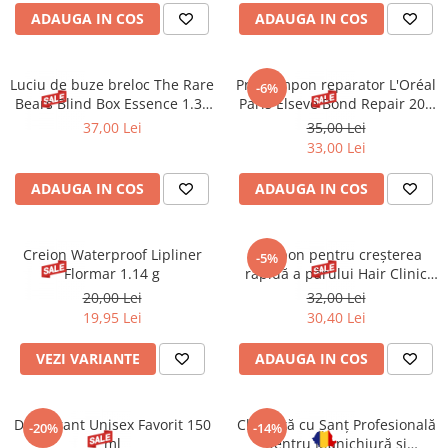
ADAUGA IN COS
ADAUGA IN COS
Luciu de buze breloc The Rare
Pre-șampon reparator L'Oréal
-6%
Bears Blind Box Essence 1.38
Paris Elseve Bond Repair 200
ml
ml
37,00 Lei
35,00 Lei
33,00 Lei
ADAUGA IN COS
ADAUGA IN COS
Creion Waterproof Lipliner
Șampon pentru creșterea
-5%
Flormar 1.14 g
rapidă a părului Hair Clinic
Fast Growth Micellar 8-1
20,00 Lei
32,00 Lei
Eveline 400 ml
19,95 Lei
30,40 Lei
VEZI VARIANTE
ADAUGA IN COS
Deodorant Unisex Favorit 150
Chiuretă cu Șanț Profesională
-20%
-14%
ml
pentru Manichiură și