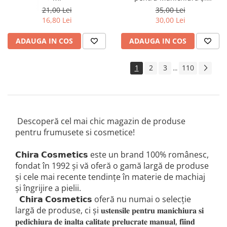
Pedichiură C 2 mm CHIRA
21,00 Lei
35,00 Lei
16,80 Lei
30,00 Lei
ADAUGA IN COS
ADAUGA IN COS
1
2
3
110
...
Descoperă cel mai chic magazin de produse
pentru frumusete si cosmetice!
𝗖𝗵𝗶𝗿𝗮 𝗖𝗼𝘀𝗺𝗲𝘁𝗶𝗰𝘀 este un brand 100% românesc,
fondat în 1992 și vă oferă o gamă largă de produse
și cele mai recente tendințe în materie de machiaj
și îngrijire a pielii.
𝗖𝗵𝗶𝗿𝗮 𝗖𝗼𝘀𝗺𝗲𝘁𝗶𝗰𝘀 oferă nu numai o selecție
largă de produse, ci și 𝐮𝐬𝐭𝐞𝐧𝐬𝐢𝐥𝐞 𝐩𝐞𝐧𝐭𝐫𝐮 𝐦𝐚𝐧𝐢𝐜𝐡𝐢𝐮𝐫𝐚 𝐬𝐢
𝐩𝐞𝐝𝐢𝐜𝐡𝐢𝐮𝐫𝐚 𝐝𝐞 𝐢𝐧𝐚𝐥𝐭𝐚 𝐜𝐚𝐥𝐢𝐭𝐚𝐭𝐞 𝐩𝐫𝐞𝐥𝐮𝐜𝐫𝐚𝐭𝐞 𝐦𝐚𝐧𝐮𝐚𝐥, 𝐟𝐢𝐢𝐧𝐝