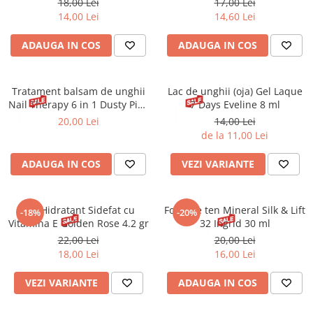
18,00 Lei
17,00 Lei
Gel fixare sprancene
14,00 Lei
14,60 Lei
Gel/tus sprancene
Mascara (rimel) sprancene
ADAUGA IN COS
ADAUGA IN COS
Vopsea sprancene
Ser sprancene
Tratament balsam de unghii
Lac de unghii (oja) Gel Laque
Nail Therapy 6 in 1 Dusty Pink
7 Days Eveline 8 ml
Eveline 5 ml
20,00 Lei
14,00 Lei
de la 11,00 Lei
ADAUGA IN COS
VEZI VARIANTE
Ruj Hidratant Sidefat cu
Fond de ten Mineral Silk & Lift
-18%
-20%
Vitamina E Golden Rose 4.2 gr
32 Ingrid 30 ml
22,00 Lei
20,00 Lei
18,00 Lei
16,00 Lei
VEZI VARIANTE
ADAUGA IN COS