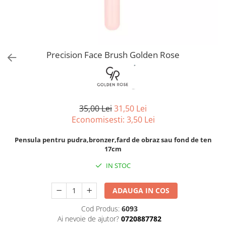
Spray parfumant de corp
Pudra pentru par
Fard pleoape
Creme/seruri ochi
Parfum/Apa de toaleta
Sampon Uscat
Creion dermatograf pleoape
Plasturi/Patch-uri
dama/barbati
Tus de ochi
Sapun facial
Produse pentru picioare
Mascara (rimel)
Precision Face Brush Golden Rose
Gene false
Protectie solara
Adeziv gene false
Produse Pentru Epilare
Ser/Primer gene
Accesorii depilare
Machiaj Buze
Periute dinti
35,00 Lei
31,50 Lei
Scrub
Economisesti:
3,50
Lei
Lip gloss/luciu buze
Ruj solid/lichid
Pensula pentru pudra,bronzer,fard de obraz sau fond de ten
17cm
Creion contur
Masca buze
IN STOC
Balsam buze
Machiaj Sprancene
ADAUGA IN COS
Creion sprancene
Cod Produs:
6093
Fard sprancene
Ai nevoie de ajutor?
0720887782