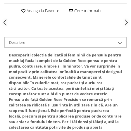
Gel fixare sprancene
Adauga la Favorite
Cere informatii
Gel/tus sprancene
Mascara (rimel) sprancene
Vopsea sprancene
Ser sprancene
Descriere
Descoperiţi colecția delicată şi feminină de pensule pentru
machiaj facial complet de la Golden Rose:pensule pentru
pudra, conturare, umbre si iluminator. Vă vor surprinde în
mod pozitiv prin calitatea lor înaltă a manoperei şi designul
consecvent. Mânerele confortabile de ținut sunt
disponibile în culorile mat, roz pudrat și auriu roz
strălucitor. Cu toate acestea, perii sintetici moi și tăiați
corespunzător sunt albi din punct de vedere estetic.
Pensula de faţă Golden Rose Precision se remarcă prin
calitatea sa ridicată şi uşurinţa în utilizare zilnică. Are un
scop multifuncţional. Este perfectă pentru pudrarea
locală, precum și pentru aplicarea produselor de conturare
sau chiar a fondului de ten. Perii tăi densi și tăiați ajută la
colectarea cantității potrivite de produs și apoi la