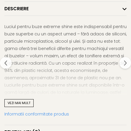
Gel fixare sprancene
DESCRIERE
Gel/tus sprancene
Mascara (rimel) sprancene
Vopsea sprancene
Luciul pentru buze extreme shine este indispensabil pentru
Ser sprancene
buze superbe cu un aspect umed – fără adaos de siliconi,
particule microplastice, alcool și ulei. Și asta nu este tot:
gama oferă trei beneficii diferite pentru machiajul versatil
al buzelor – volum maxim, un efect de tonifiere extremă și
o strălucire radiantă. Cu un capac realizat în proporție de
94% din plastic reciclat, acesta economisește, de
asemenea, aproximativ 31 de tone de plastic nou pe an.
Luciurile pentru buze extreme shine sunt disponibile într-o
gamă largă de culori, de la naturale la luminoase, astfel
încât există cu siguranță unul perfect pentru fiecare stil de
VEZI MAI MULT
machiaj.
Informatii conformitate produs
-Luciul pentru buze extreme shine asigură buze mai pline,
cu un volum maxim