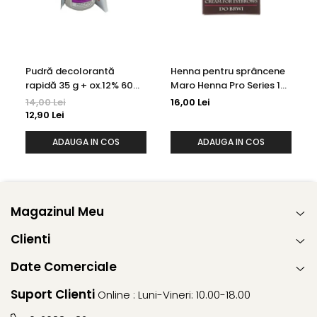
Pudră decolorantă
Henna pentru sprâncene
rapidă 35 g + ox.12% 60
Maro Henna Pro Series 15
ml Kallos
ml
14,00 Lei
16,00 Lei
12,90 Lei
ADAUGA IN COS
ADAUGA IN COS
Magazinul Meu
Clienti
Date Comerciale
Suport Clienti
Online : Luni-Vineri: 10.00-18.00