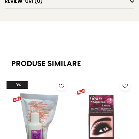
REVIEW-URI
(0)
-Textura nu este lipicioasă, hrănește buzele și creează un
aspect umed ultra strălucitor
-Fără parabeni, alcool, acetonă, gluten și conservanți, fără
ulei
INGREDIENTS: POLYBUTENE, OCTYLDODECANOL, AROMA
(FLAVOR).
PRODUSE SIMILARE
-8%