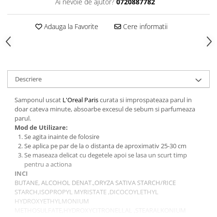
Ai nevoie de ajutor?
0720887782
Gel fixare sprancene
Gel/tus sprancene
Adauga la Favorite
Cere informatii
Mascara (rimel) sprancene
Vopsea sprancene
Ser sprancene
Descriere
Samponul uscat
L'Oreal Paris
curata si improspateaza parul in
doar cateva minute, absoarbe excesul de sebum si parfumeaza
parul.
Mod de Utilizare:
Se agita inainte de folosire
Se aplica pe par de la o distanta de aproximativ 25-30 cm
Se maseaza delicat cu degetele apoi se lasa un scurt timp
pentru a actiona
INCI
BUTANE, ALCOHOL DENAT.,ORYZA SATIVA STARCH/RICE
STARCH,ISOPROPYL MYRISTATE ,DICOCOYLETHYL
HYDROXYETHYLMONIUM
METHOSULFATE,HYDROXYCITRONELLAL ,STEARALKONIUM