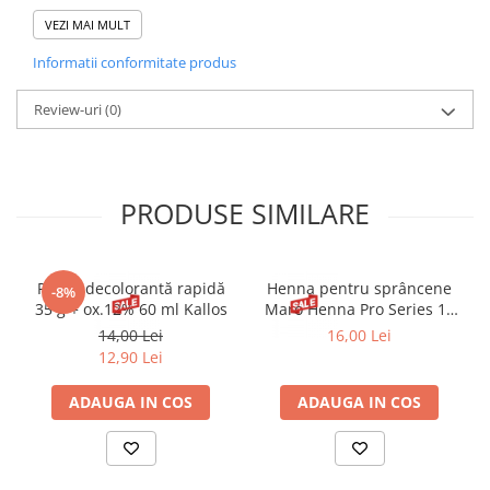
HECTORITE, LIMONENE, LINALOOL, BENZYLSALICYLATE, BENZYL
ALCOHOL, PROPYLENE GLYCOL, PROPYLENE
VEZI MAI MULT
CARBONATE,.ALPHA-ISOMETHYL IONONE
Informatii conformitate produs
,GERANIOL,CITRONELLOL ,CETRIMONIUM
CHLORIDE.COUMARIN ,HEXYL CINNAMAL, PARFUM/FRAGRANCE
(FLL C227216/1).
Review-uri
(0)
PRODUSE SIMILARE
Pudră decolorantă rapidă
Henna pentru sprâncene
-8%
35 g + ox.12% 60 ml Kallos
Maro Henna Pro Series 15
ml
14,00 Lei
16,00 Lei
12,90 Lei
ADAUGA IN COS
ADAUGA IN COS