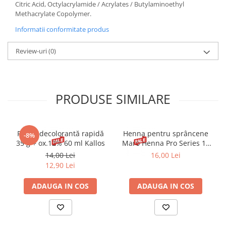
Citric Acid, Octylacrylamide / Acrylates / Butylaminoethyl
Methacrylate Copolymer.
Informatii conformitate produs
Review-uri
(0)
PRODUSE SIMILARE
Pudră decolorantă rapidă
Henna pentru sprâncene
-8%
35 g + ox.12% 60 ml Kallos
Maro Henna Pro Series 15
ml
14,00 Lei
16,00 Lei
12,90 Lei
ADAUGA IN COS
ADAUGA IN COS