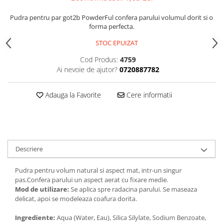
Gel fixare sprancene
Pudra pentru par got2b PowderFul confera parului volumul dorit si o
Gel/tus sprancene
forma perfecta.
Mascara (rimel) sprancene
STOC EPUIZAT
Vopsea sprancene
Ser sprancene
Cod Produs:
4759
Ai nevoie de ajutor?
0720887782
Adauga la Favorite
Cere informatii
Descriere
Pudra pentru volum natural si aspect mat, intr-un singur
pas.Confera parului un aspect aerat cu fixare medie.
Mod de utilizare:
Se aplica spre radacina parului. Se maseaza
delicat, apoi se modeleaza coafura dorita.
Ingrediente:
Aqua (Water, Eau), Silica Silylate, Sodium Benzoate,