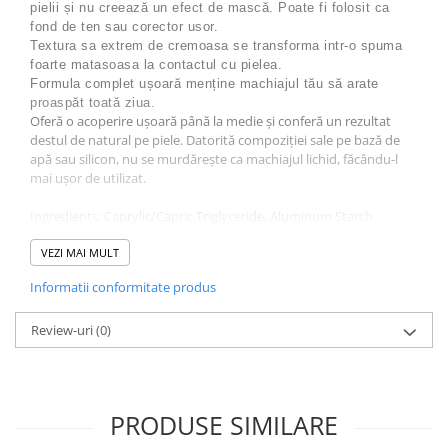
pielii și nu creează un efect de mască.
Poate fi folosit ca
fond de ten sau corector usor.
Textura sa extrem de cremoasa se transforma intr-o spuma
foarte matasoasa la contactul cu pielea.
Formula complet ușoară menține machiajul tău să arate
proaspăt toată ziua.
Oferă o acoperire ușoară până la medie și conferă un rezultat
destul de natural pe piele. Datorită compoziției sale pe bază de
apă sau silicon, nu se murdărește ca machiajul lichid, făcându-l
mai ușor de utilizat.
Ingredients: Caprylic/Capric Triglyceride, Aluminum Starch
Octenylsuccinate, Talc, Paraffinum Liquidum, Isopropyl
Myristate, Isocetyl Stearoyl Stearate, Polyethylene, Dimethicone,
VEZI MAI MULT
Paraffin, Aqua, Argania Spinosa Kernel Oil, Cera Microcristallina,
Informatii conformitate produs
Hydrogenated Vegetable Oil, Cera Alba, Hydrogenated Palm Acid,
Stearyl Stearate, Glycol Montanate, Synthetic Wax, Dimethicone
Crosspolymer, Parfum, Alpha-Isomethyl Ionone, Citronellol,
Review-uri
(0)
Hexyl Cinnamal, Phenoxyethanol, Methylparaben, Ethylparaben,
Propylene Glycol, Cl 77891, CI 77491, CI 77492, CI 77468.
PRODUSE SIMILARE