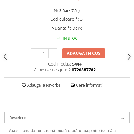
Gel fixare sprancene
Nr.3 Dark,7,5gr
Gel/tus sprancene
Mascara (rimel) sprancene
Cod culoare *
:
3
Vopsea sprancene
Nuanta *
:
Dark
Ser sprancene
IN STOC
ADAUGA IN COS
Cod Produs:
5444
Ai nevoie de ajutor?
0720887782
Adauga la Favorite
Cere informatii
Descriere
Acest fond de ten cremă-pudră oferă o acoperire ideală a