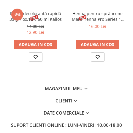
Pudră decolorantă rapidă
Henna pentru sprâncene
-8%
35 g + ox.12% 60 ml Kallos
Maro Henna Pro Series 15
ml
14,00 Lei
16,00 Lei
12,90 Lei
ADAUGA IN COS
ADAUGA IN COS
MAGAZINUL MEU
CLIENTI
DATE COMERCIALE
SUPORT CLIENTI
ONLINE : LUNI-VINERI: 10.00-18.00