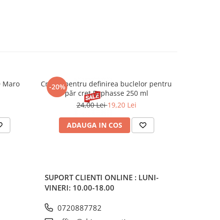
0 Maro
Cremă pentru definirea buclelor pentru
Creion d
-20%
-20%
păr creț Byphasse 250 ml
24,00 Lei
19,20 Lei
20
ADAUGA IN COS
V
SUPORT CLIENTI
ONLINE : LUNI-
VINERI: 10.00-18.00
0720887782