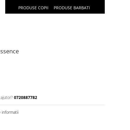
PRODUSE COPII
PRODUSE BARBATI
Essence
 ajutor?
0720887782
informatii