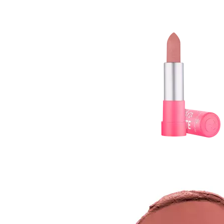
Gel fixare sprancene
Gel/tus sprancene
Mascara (rimel) sprancene
Vopsea sprancene
Ser sprancene