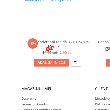
Informatii conformitate produs
TOCOPHEROL, HELIANTHUS ANNUUS (SUNFLOWER) SEED O
ACETATE, ASCORBYL PALMITATE, HYDROGENATED CASTO
PARFUM (FRAGRANCE), CI 15850 (RED 7 LAKE), CI 42090 (BL
LAKE), CI 77491 (IRON OXIDES), CI 77499 (IRON OXIDES), 
Pudră decolorantă rapidă 35 g + ox.12%
Henna 
-8%
60 ml Kallos
14,00 Lei
12,90 Lei
ADAUGA IN COS
MAGAZINUL MEU
CLIENTI
Despre noi
Metode de
Termeni si Conditii
Politica d
Politica de Confidentialitate
Garantia 