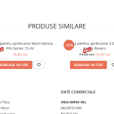
IL, SILICA, TOCOPHERYL
R OIL, ALUMINUM HYDROXIDE,
UE 1 LAKE), CI 45410 (RED 28
CI 77891 (TITANIUM DIOXIDE).
PRODUSE SIMILARE
pentru sprâncene Maro Henna
Henna pentru sprâncene 3.
-23%
Pro Series 15 ml
Inchis Revers
16,00 Lei
13,00 Lei
10,00 Lei
ADAUGA IN COS
ADAUGA IN COS
DATE COMERCIALE
 Plata
VIDA IMPEX SRL
e Retur
J40/2873/1992
Produselor
RO2621241