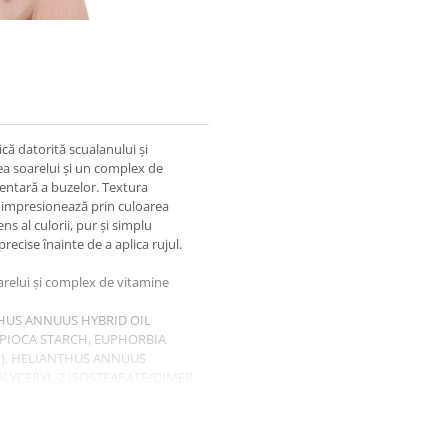
că datorită scualanului și
rea soarelui și un complex de
mentară a buzelor. Textura
 impresionează prin culoarea
ns al culorii, pur și simplu
ecise înainte de a aplica rujul.
oarelui și complex de vitamine
THUS ANNUUS HYBRID OIL
APIOCA STARCH, EUPHORBIA
X), HELIANTHUS ANNUUS
GLYCERYL-2 ISOSTEARATE/DIMER
COPERNICIA CERIFERA
TEARATE, BUTYROSPERMUM
EED OIL, SODIUM HYALURONATE,