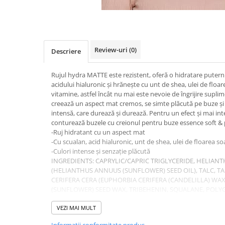
Review-uri
(0)
Descriere
Rujul hydra MATTE este rezistent, oferă o hidratare puterni
acidului hialuronic și hrănește cu unt de shea, ulei de floa
vitamine, astfel încât nu mai este nevoie de îngrijire supli
creează un aspect mat cremos, se simte plăcută pe buze și
intensă, care durează și durează. Pentru un efect și mai inte
conturează buzele cu creionul pentru buze essence soft & pr
-Ruj hidratant cu un aspect mat
-Cu scualan, acid hialuronic, unt de shea, ulei de floarea s
-Culori intense și senzație plăcută
INGREDIENTS: CAPRYLIC/CAPRIC TRIGLYCERIDE, HELIAN
(HELIANTHUS ANNUUS (SUNFLOWER) SEED OIL), TALC, T
CERIFERA CERA (EUPHORBIA CERIFERA (CANDELILLA) WA
(SUNFLOWER) SEED WAX, TRIBEHENIN, SQUALANE, POLY
DILINOLEATE COPOLYMER, COPERNICIA CERIFERA CERA (
(CARNAUBA) WAX), POLYGLYCERYL-2 DIPOLYHYDROXYS
VEZI MAI MULT
PARKII (SHEA) BUTTER, RICINUS COMMUNIS (CASTOR) S