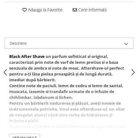
Gel fixare sprancene
Adauga la Favorite
Cere informatii
Gel/tus sprancene
Mascara (rimel) sprancene
Vopsea sprancene
Ser sprancene
Descriere
Black After Shave
un parfum sofisticat si original,
caracterizat prin note de varf de lemn pretios si o baza
senzuala de ambra si note de mosc.
Aftershave-ul perfect
pentru a-ți lăsa pielea proaspătă și de lungă durată,
imediat după bărbierit.
Contine note de paciuli, lemn de cedru si lemn de santal,
muscata, iasomie si trandafir urmate de o infuzie de
chihlimbar, labdanum si lichen.
Pentru un bărbierit nedureros și plăcut, aveți nevoie de
instrumentele potrivite. Unul este aftershave-ul, un aliat
de neegalat atunci când vine vorba de hidratarea şi
hrănirea pielii.
După ce te-ai bărbierit și clătit bine fața cu apă rece (care
ajută la inchiderea porilor şi la minimizarea iritațiilor),
VEZI MAI MULT