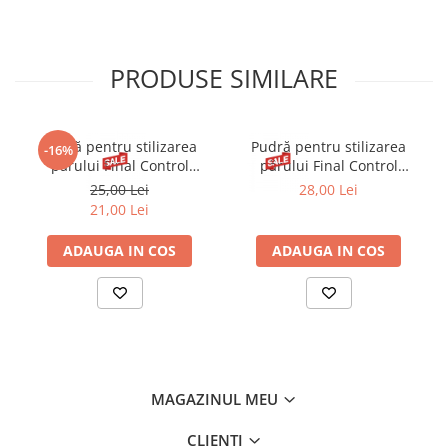
PRODUSE SIMILARE
Gumă pentru stilizarea
Pudră pentru stilizarea
-16%
părului Final Control
părului Final Control
Marion 100 ml
Marion 15 g
25,00 Lei
28,00 Lei
21,00 Lei
ADAUGA IN COS
ADAUGA IN COS
MAGAZINUL MEU
CLIENTI