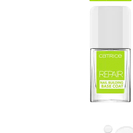
Gel fixare sprancene
Gel/tus sprancene
Mascara (rimel) sprancene
Vopsea sprancene
Ser sprancene