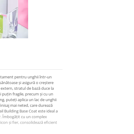
ratament pentru unghii într-un
 sănătoase și asigură o creștere
extern, stratul de bază duce la
 puțin fragile, precum și cu un
g, puteți aplica un lac de unghii
finisaj mai neted, care durează
ail Building Base Coat este ideal a
tor. Îmbogățit cu un complex
icon și fier, consolidează eficient
riva ruperii.