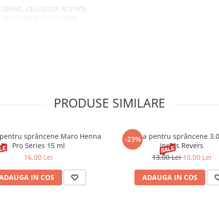
 DENAT., CELLULOSE ACETATE
IC ANHYDRIDE COPOLYMER,
ATES COPOLYMER, SUCROSE
ENTISCUS (MASTIC) GUM, APIUM
DISH ROOT FERMENT FILTRATE,
 ACETYL METHIONINE, MEK,
IN, HYDROLYZED CORN
YCES/SILICON FERMENT,
ES/COPPER FERMENT,
L, CI 60725 (VIOLET 2).
PRODUSE SIMILARE
pentru sprâncene Maro Henna
Henna pentru sprâncene 3.
-23%
Pro Series 15 ml
Inchis Revers
16,00 Lei
13,00 Lei
10,00 Lei
ADAUGA IN COS
ADAUGA IN COS