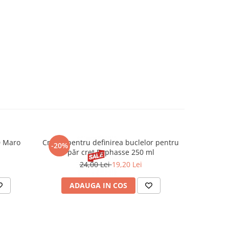
0 Maro
Cremă pentru definirea buclelor pentru
Creion d
-20%
-20%
păr creț Byphasse 250 ml
24,00 Lei
19,20 Lei
20
ADAUGA IN COS
V