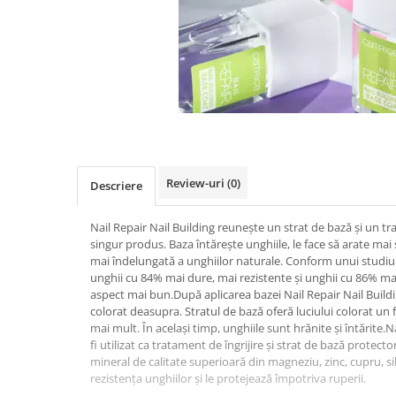
Review-uri
(0)
Descriere
Nail Repair Nail Building reunește un strat de bază și un t
singur produs. Baza întărește unghiile, le face să arate mai
mai îndelungată a unghiilor naturale. Conform unui studiu 
unghii cu 84% mai dure, mai rezistente și unghii cu 86% mai
aspect mai bun.După aplicarea bazei Nail Repair Nail Buildin
colorat deasupra. Stratul de bază oferă luciului colorat un 
mai mult. În același timp, unghiile sunt hrănite și întărite.N
fi utilizat ca tratament de îngrijire și strat de bază protec
mineral de calitate superioară din magneziu, zinc, cupru, sil
rezistența unghiilor și le protejează împot