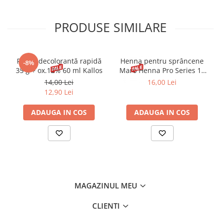
PRODUSE SIMILARE
Pudră decolorantă rapidă
Henna pentru sprâncene
-8%
35 g + ox.12% 60 ml Kallos
Maro Henna Pro Series 15
ml
14,00 Lei
16,00 Lei
12,90 Lei
ADAUGA IN COS
ADAUGA IN COS
MAGAZINUL MEU
CLIENTI