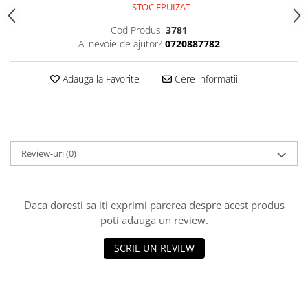
STOC EPUIZAT
Gel fixare sprancene
Gel/tus sprancene
Cod Produs:
3781
Mascara (rimel) sprancene
Ai nevoie de ajutor?
0720887782
Vopsea sprancene
Adauga la Favorite
Cere informatii
Ser sprancene
Review-uri
(0)
Daca doresti sa iti exprimi parerea despre acest produs
poti adauga un review.
SCRIE UN REVIEW