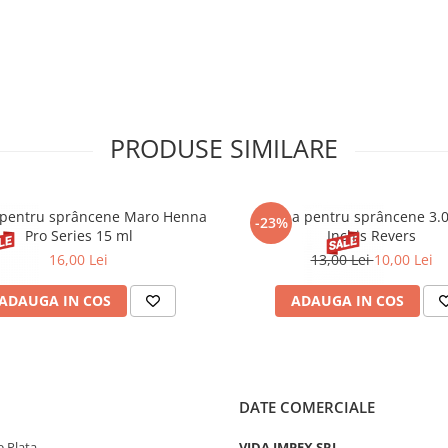
PRODUSE SIMILARE
pentru sprâncene Maro Henna
Henna pentru sprâncene 3.
-23%
Pro Series 15 ml
Inchis Revers
16,00 Lei
13,00 Lei
10,00 Lei
ADAUGA IN COS
ADAUGA IN COS
DATE COMERCIALE
 Plata
VIDA IMPEX SRL