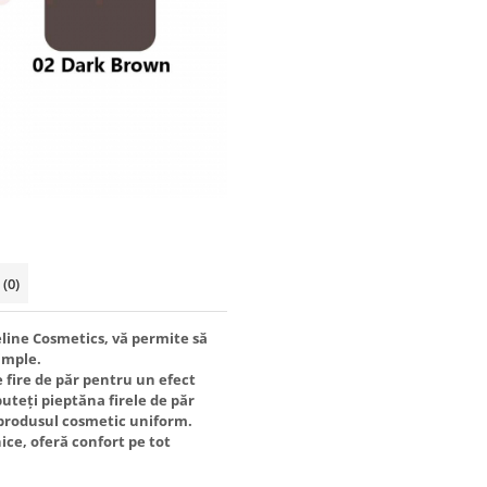
i
(0)
line Cosmetics, vă permite să
imple.
 fire de păr pentru un efect
puteți pieptăna firele de păr
i produsul cosmetic uniform.
ice, oferă confort pe tot