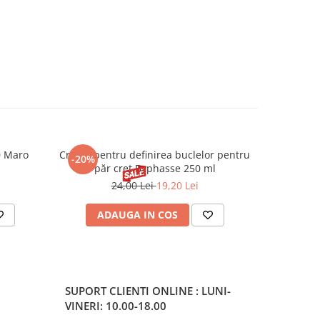
0 Maro
Cremă pentru definirea buclelor pentru
Creion d
-20%
-20%
păr creț Byphasse 250 ml
24,00 Lei
19,20 Lei
20
ADAUGA IN COS
V
SUPORT CLIENTI
ONLINE : LUNI-
VINERI: 10.00-18.00