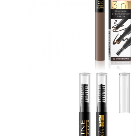
Gel fixare sprancene
Gel/tus sprancene
Mascara (rimel) sprancene
Vopsea sprancene
Ser sprancene