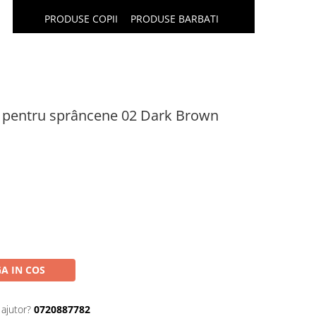
PRODUSE COPII
PRODUSE BARBATI
l pentru sprâncene 02 Dark Brown
A IN COS
 ajutor?
0720887782