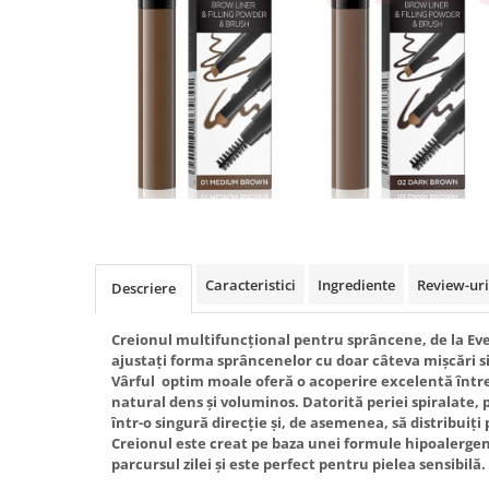
Caracteristici
Ingrediente
Review-ur
Descriere
Creionul multifuncțional pentru sprâncene, de la Eve
ajustați forma sprâncenelor cu doar câteva mișcări s
Vârful optim moale oferă o acoperire excelentă între
natural dens și voluminos. Datorită periei spiralate, 
într-o singură direcție și, de asemenea, să distribuiț
Creionul este creat pe baza unei formule hipoalergen
parcursul zilei și este perfect pentru pielea sensibilă.