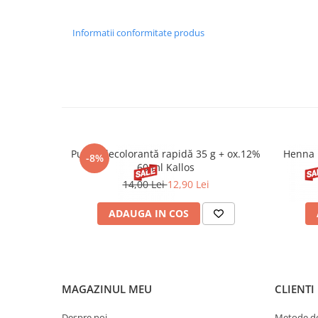
Informatii conformitate produs
Pudră decolorantă rapidă 35 g + ox.12%
Henna 
-8%
60 ml Kallos
14,00 Lei
12,90 Lei
ADAUGA IN COS
MAGAZINUL MEU
CLIENTI
Despre noi
Metode de