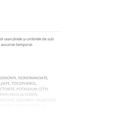
bil cearcănele și umbrele de sub
 fi ascunse temporar.
, ISONONYL ISONONANOATE,
LEATE, TOCOPHEROL,
CTORITE, POTASSIUM CETYL
ETHYLHEXYLGLYCERIN,
CETATE, ASCORBYL PALMITATE,
 77491 (IRON OXIDES), CI
TITANIUM DIOXIDE).