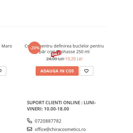
0 Maro
Cremă pentru definirea buclelor pentru
Creion d
-20%
-20%
păr creț Byphasse 250 ml
24,00 Lei
19,20 Lei
20
ADAUGA IN COS
V
SUPORT CLIENTI
ONLINE : LUNI-
VINERI: 10.00-18.00
0720887782
office@chiracosmetics.ro