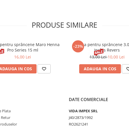
PRODUSE SIMILARE
pentru sprâncene Maro Henna
Henna pentru sprâncene 3.
-23%
Pro Series 15 ml
Inchis Revers
16,00 Lei
13,00 Lei
10,00 Lei
ADAUGA IN COS
ADAUGA IN COS
DATE COMERCIALE
 Plata
VIDA IMPEX SRL
e Retur
J40/2873/1992
Produselor
RO2621241