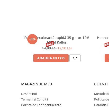
Pudră decolorantă rapidă 35 g + ox.12%
Henna 
-8%
60 ml Kallos
14,00 Lei
12,90 Lei
ADAUGA IN COS
MAGAZINUL MEU
CLIENTI
Despre noi
Metode de
Termeni si Conditii
Politica d
Politica de Confidentialitate
Garantia 