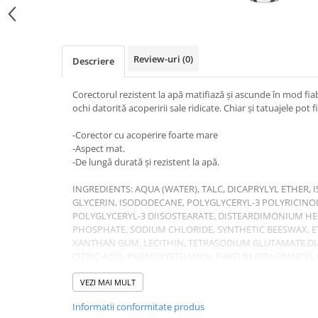
Gel fixare sprancene
Gel/tus sprancene
Mascara (rimel) sprancene
Review-uri
(0)
Descriere
Vopsea sprancene
Ser sprancene
Corectorul rezistent la apă matifiază și ascunde în mod fia
ochi datorită acoperirii sale ridicate. Chiar și tatuajele pot
-Corector cu acoperire foarte mare
-Aspect mat.
-De lungă durată și rezistent la apă.
INGREDIENTS: AQUA (WATER), TALC, DICAPRYLYL ETHER
GLYCERIN, ISODODECANE, POLYGLYCERYL-3 POLYRICINO
POLYGLYCERYL-3 DIISOSTEARATE, DISTEARDIMONIUM HE
PHOSPHATE, SODIUM CHLORIDE, SYNTHETIC BEESWAX, 
XANTHAN GUM, LECITHIN, TETRASODIUM GLUTAMATE DIA
CITRIC ACID, PHENOXYETHANOL, PARFUM (FRAGRANCE), CI
77492 (IRON OXIDES), CI 77499 (IRON OXIDES), CI 77891 (
VEZI MAI MULT
Informatii conformitate produs