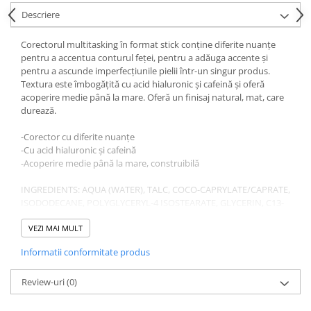
Gel fixare sprancene
Descriere
Gel/tus sprancene
Mascara (rimel) sprancene
Corectorul multitasking în format stick conține diferite nuanțe
pentru a accentua conturul feței, pentru a adăuga accente și
Vopsea sprancene
pentru a ascunde imperfecțiunile pielii într-un singur produs.
Ser sprancene
Textura este îmbogățită cu acid hialuronic și cafeină și oferă
acoperire medie până la mare. Oferă un finisaj natural, mat, care
durează.
-Corector cu diferite nuanțe
-Cu acid hialuronic și cafeină
-Acoperire medie până la mare, construibilă
INGREDIENTS: AQUA (WATER), TALC, COCO-CAPRYLATE/CAPRATE,
ISODODECANE, POLYGLYCERYL-4 ISOSTEARATE, GLYCERIN, C13-
15 ALKANE, SUCROSE ACETATE ISOBUTYRATE,
DISTEARDIMONIUM HECTORITE, POLYGLYCERYL-4 OLEATE,
VEZI MAI MULT
DIATOMACEOUS EARTH, MAGNESIUM SULFATE, HELIANTHUS
Informatii conformitate produs
ANNUUS (SUNFLOWER) SEED OIL, CAPRYLIC/CAPRIC
TRIGLYCERIDE, TOCOPHEROL, HYALURONIC ACID, HYDROLYZED
HYALURONIC ACID, SODIUM HYALURONATE CROSSPOLYMER,
Review-uri
(0)
SODIUM HYALURONATE, POLYGLYCERYL-3 POLYRICINOLEATE,
PAULLINIA CUPANA SEED EXTRACT, PROPANEDIOL, LYSINE,