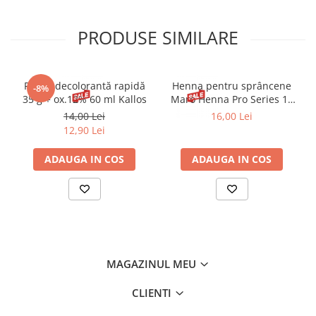
HYDROLYZED GLYCOSAMINOGLYCANS, ETHYLHEXYLGLYCERIN,
SODIUM LAUROYL GLUTAMATE, CAFFEINE, MAGNESIUM
PRODUSE SIMILARE
CHLORIDE, BETA-SITOSTEROL, SQUALENE, PHENOXYETHANOL,
ALUMINUM HYDROXIDE, CI 77491 (IRON OXIDES), CI 77492 (IRON
OXIDES), CI 77499 (IRON OXIDES), CI 77891 (TITANIUM DIOXIDE).
Pudră decolorantă rapidă
Henna pentru sprâncene
-8%
35 g + ox.12% 60 ml Kallos
Maro Henna Pro Series 15
ml
14,00 Lei
16,00 Lei
12,90 Lei
ADAUGA IN COS
ADAUGA IN COS
MAGAZINUL MEU
CLIENTI