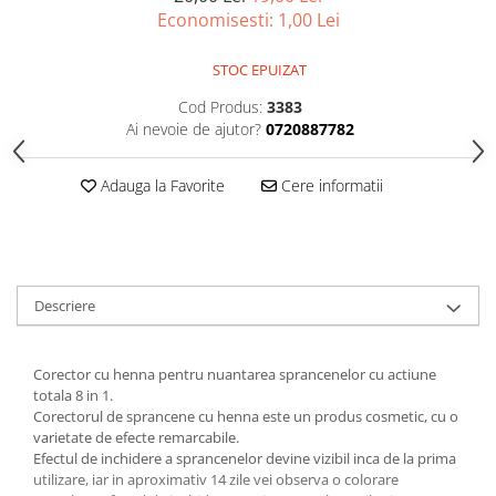
Gel fixare sprancene
Economisesti:
1,00
Lei
Gel/tus sprancene
STOC EPUIZAT
Mascara (rimel) sprancene
Vopsea sprancene
Cod Produs:
3383
Ser sprancene
Ai nevoie de ajutor?
0720887782
Adauga la Favorite
Cere informatii
Descriere
Corector cu henna pentru nuantarea sprancenelor cu actiune
totala 8 in 1.
Corectorul de sprancene cu henna este un produs cosmetic, cu o
varietate de efecte remarcabile.
Efectul de inchidere a sprancenelor devine vizibil inca de la prima
utilizare, iar in aproximativ 14 zile vei observa o colorare