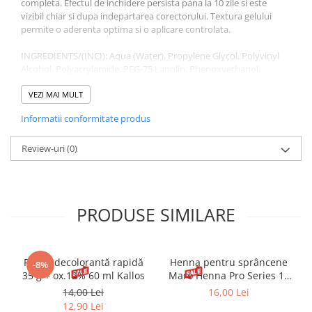
completa. Efectul de inchidere persista pana la 10 zile si este
vizibil chiar si dupa indepartarea corectorului. Textura gelului
permite o aderenta optima si o aplicare controlata.
INGREDIENTS/(INCI): Aqua (Water), Propylene Glycol, Polyvinyl
Alcohol, Polyacrylamide, PEG-75 Lanolin, Phenoxyethanol,
Panthenol, Acrylates/C10-30 Alkyl Acrylate Crosspolymer,
Hydrogenated Polydecene, Laureth-7, DMDM Hydantoin,
VEZI MAI MULT
Triethanolamine, Methylparaben, Parfum, Butylparaben,
Informatii conformitate produs
Ethylparaben, Disodium EDTA, Hydrolyzed Silk, Sodium Acetate,
Propylparaben, Lawsonia Inermis Leaf Extract. May contain (+/-):
Caramel, Cl 77891, CI 77491, CI 77492, CI 77499
Review-uri
(0)
PRODUSE SIMILARE
Pudră decolorantă rapidă
Henna pentru sprâncene
-8%
35 g + ox.12% 60 ml Kallos
Maro Henna Pro Series 15
ml
14,00 Lei
16,00 Lei
12,90 Lei