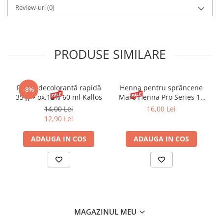
(COPERNICIA CERIFERA (CARNAUBA) WAX), MYRISTYL
Review-uri
(0)
MYRISTATE, BUTYROSPERMUM PARKII (SHEA) BUTTER, CETYL
ALCOHOL, TOCOPHERYL ACETATE, TOCOPHEROL, CI 77491
(IRON OXIDES), CI 77492 (IRON OXIDES), CI 77499 (IRON OXIDES),
CI 77891 (TITANIUM DIOXIDE).
PRODUSE SIMILARE
Pudră decolorantă rapidă
Henna pentru sprâncene
-8%
35 g + ox.12% 60 ml Kallos
Maro Henna Pro Series 15
ml
14,00 Lei
16,00 Lei
12,90 Lei
ADAUGA IN COS
ADAUGA IN COS
MAGAZINUL MEU