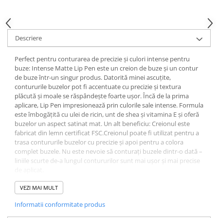
Gel fixare sprancene
Gel/tus sprancene
Mascara (rimel) sprancene
Descriere
Vopsea sprancene
Ser sprancene
Perfect pentru conturarea de precizie și culori intense pentru
buze: Intense Matte Lip Pen este un creion de buze și un contur
de buze într-un singur produs. Datorită minei ascuțite,
contururile buzelor pot fi accentuate cu precizie și textura
plăcută și moale se răspândește foarte ușor. Încă de la prima
aplicare, Lip Pen impresionează prin culorile sale intense. Formula
este îmbogățită cu ulei de ricin, unt de shea și vitamina E și oferă
buzelor un aspect satinat mat. Un alt beneficiu: Creionul este
fabricat din lemn certificat FSC.Creionul poate fi utilizat pentru a
trasa contururile buzelor cu precizie și apoi pentru a colora
complet buzele. Nu este nevoie să conturați buzele dintr-o dată –
liniile scurte de-a lungul contururilor sunt mai ușor și mai precise
de aplicat.
INGREDIENTS: RICINUS COMMUNIS (CASTOR) SEED OIL,
VEZI MAI MULT
CAPRYLIC/CAPRIC TRIGLYCERIDE, GLYCERYL RICINOLEATE,
Informatii conformitate produs
EUPHORBIA CERIFERA CERA (EUPHORBIA CERIFERA
(CANDELILLA) WAX), MICA, COPERNICIA CERIFERA CERA