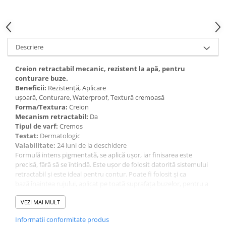
Gel fixare sprancene
Gel/tus sprancene
Mascara (rimel) sprancene
Vopsea sprancene
Descriere
Ser sprancene
Creion retractabil mecanic, rezistent la apă, pentru
conturare buze.
Beneficii:
Rezistență, Aplicare
ușoară, Conturare, Waterproof, Textură cremoasă
Forma/Textura:
Creion
Mecanism retractabil:
Da
Tipul de varf:
Cremos
Testat:
Dermatologic
Valabilitate:
24 luni de la deschidere
Formulă intens pigmentată, se aplică ușor, iar finisarea este
precisă, fără să se întindă. Este ușor de folosit datorită sistemului
retractabil și este ideal pentru contur. Poate fi folosit și ca
bază înaintea rujului, aplicat pe toată suprafața buzelor, pentru a
prelungi rezistența lui. Este rezistent la apă și nu necesită ascuțire.
Conține Vitaminele C și E, antioxidanți cu proprietăți de hidratare.
VEZI MAI MULT
Informatii conformitate produs
INCI