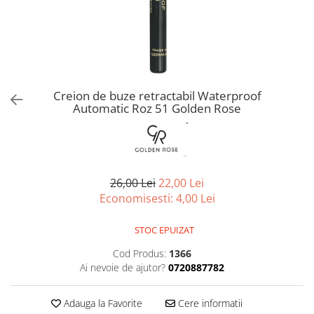
Spray parfumant de corp
Pudra pentru par
Fard pleoape
Creme/seruri ochi
Parfum/Apa de toaleta
Sampon Uscat
Creion dermatograf pleoape
Plasturi/Patch-uri
dama/barbati
Tus de ochi
Sapun facial
Produse pentru picioare
Mascara (rimel)
Gene false
Protectie solara
Creion de buze retractabil Waterproof
Adeziv gene false
Produse Pentru Epilare
Automatic Roz 51 Golden Rose
Ser/Primer gene
Accesorii depilare
Machiaj Buze
Periute dinti
Scrub
Lip gloss/luciu buze
26,00 Lei
22,00 Lei
Ruj solid/lichid
Economisesti:
4,00
Lei
Creion contur
Masca buze
STOC EPUIZAT
Balsam buze
Cod Produs:
1366
Machiaj Sprancene
Ai nevoie de ajutor?
0720887782
Creion sprancene
Adauga la Favorite
Cere informatii
Fard sprancene