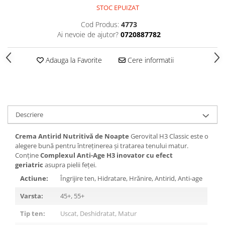
Gel fixare sprancene
STOC EPUIZAT
Gel/tus sprancene
Cod Produs:
4773
Mascara (rimel) sprancene
Ai nevoie de ajutor?
0720887782
Vopsea sprancene
Ser sprancene
Adauga la Favorite
Cere informatii
Descriere
Crema Antirid Nutritivă de Noapte
Gerovital H3 Classic este o
alegere bună pentru întreținerea și tratarea tenului matur.
Conține
Complexul Anti-Age H3 inovator cu efect
geriatric
asupra pielii feței.
Actiune:
Îngrijire ten, Hidratare, Hrănire, Antirid, Anti-age
Varsta:
45+, 55+
Tip ten:
Uscat, Deshidratat, Matur