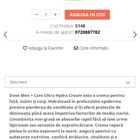
Gel fixare sprancene
Gel/tus sprancene
ADAUGA IN COS
Mascara (rimel) sprancene
Cod Produs:
5148
Vopsea sprancene
Ai nevoie de ajutor?
0720887782
Ser sprancene
Adauga la Favorite
Cere informatii
Descriere
Dove Men + Care Ultra Hydra Cream este o crema pentru
față, mâini și corp. Hidratează în profunzime epiderma,
previne pierderea de umiditate și îți oferă protecție de
dimineața până seara împotriva factorilor de mediu nocivi.
Consistența non-grasă se absoarbe rapid fără să lase urme
lipicioase sau senzație de supraîncărcare. Crema repară
pielea în urma expunerii la soare, asigură aportul cu
substanțe nutritive, conferă strălucire, vitalitate și o