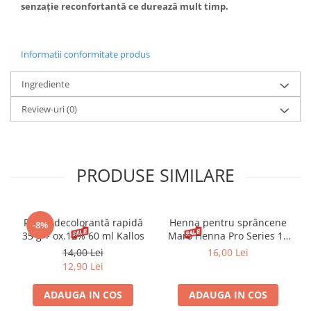
senzație reconfortantă ce durează mult timp.
Informatii conformitate produs
Ingrediente
Review-uri
(0)
PRODUSE SIMILARE
Pudră decolorantă rapidă
Henna pentru sprâncene
-8%
35 g + ox.12% 60 ml Kallos
Maro Henna Pro Series 15
ml
14,00 Lei
16,00 Lei
12,90 Lei
ADAUGA IN COS
ADAUGA IN COS