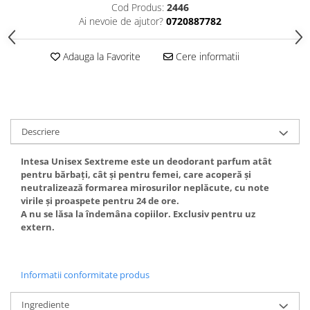
Cod Produs:
2446
Gel fixare sprancene
Ai nevoie de ajutor?
0720887782
Gel/tus sprancene
Mascara (rimel) sprancene
Adauga la Favorite
Cere informatii
Vopsea sprancene
Ser sprancene
Descriere
Intesa Unisex Sextreme este un deodorant parfum atât
pentru bărbaţi, cât şi pentru femei, care acoperă şi
neutralizează formarea mirosurilor neplăcute, cu note
virile şi proaspete pentru 24 de ore.
A nu se lăsa la îndemâna copiilor. Exclusiv pentru uz
extern.
Informatii conformitate produs
Ingrediente