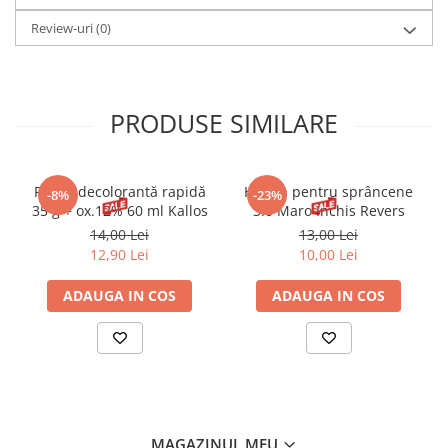
Review-uri
(0)
PRODUSE SIMILARE
Pudră decolorantă rapidă
Henna pentru sprâncene
-8%
-23%
35 g + ox.12% 60 ml Kallos
3.0 Maro Inchis Revers
14,00 Lei
13,00 Lei
12,90 Lei
10,00 Lei
ADAUGA IN COS
ADAUGA IN COS
MAGAZINUL MEU