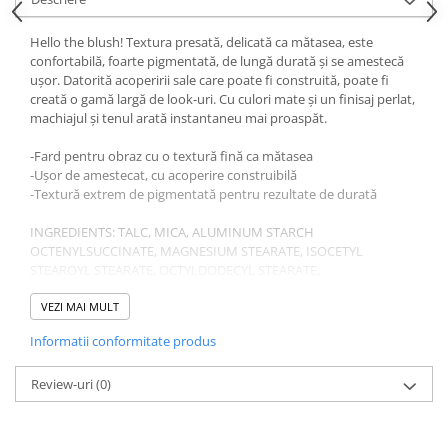
Gel fixare sprancene
Gel/tus sprancene
Hello the blush! Textura presată, delicată ca mătasea, este
confortabilă, foarte pigmentată, de lungă durată și se amestecă
Mascara (rimel) sprancene
ușor. Datorită acoperirii sale care poate fi construită, poate fi
Vopsea sprancene
creată o gamă largă de look-uri. Cu culori mate și un finisaj perlat,
Ser sprancene
machiajul și tenul arată instantaneu mai proaspăt.
-Fard pentru obraz cu o textură fină ca mătasea
-Ușor de amestecat, cu acoperire construibilă
-Textură extrem de pigmentată pentru rezultate de durată
INGREDIENTS: TALC, MICA, ALUMINUM STARCH
OCTENYLSUCCINATE, MAGNESIUM STEARATE, ISOCETYL
STEAROYL STEARATE, OCTYLDODECYL STEARATE,
ETHYLHEXYLGLYCERIN, ALUMINUM HYDROXIDE,
PHENOXYETHANOL, CI 15850 (RED 6 LAKE), CI 15850 (RED 7
VEZI MAI MULT
LAKE), CI 77491 (IRON OXIDES), CI 77499 (IRON OXIDES).
Informatii conformitate produs
Review-uri
(0)