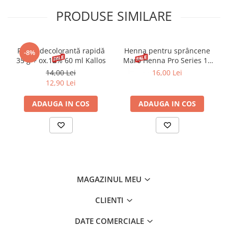
PRODUSE SIMILARE
Pudră decolorantă rapidă
Henna pentru sprâncene
-8%
35 g + ox.12% 60 ml Kallos
Maro Henna Pro Series 15
ml
14,00 Lei
16,00 Lei
12,90 Lei
ADAUGA IN COS
ADAUGA IN COS
MAGAZINUL MEU
CLIENTI
DATE COMERCIALE