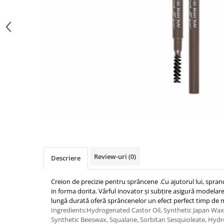
Gel fixare sprancene
Gel/tus sprancene
Mascara (rimel) sprancene
Vopsea sprancene
Ser sprancene
Review-uri
(0)
Descriere
Creion de precizie pentru sprâncene .
Cu ajutorul lui, spran
in forma dorita.
Vârful inovator și subțire asigură modelare
lungă durată oferă sprâncenelor un efect perfect timp de 
Ingredients:Hydrogenated Castor Oil, Synthetic Japan Wax, S
Synthetic Beeswax, Squalane, Sorbitan Sesquioleate, Hydr