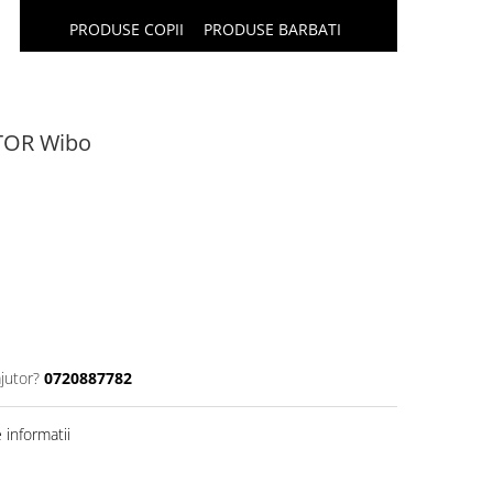
PRODUSE COPII
PRODUSE BARBATI
TOR Wibo
jutor?
0720887782
informatii