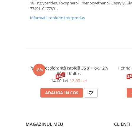
18 Triglycerides, Tocopherol, Phenoxyethanol, Caprylyl Glyco
77491, CI 77891.
Informatii conformitate produs
Pudră decolorantă rapidă 35 g + ox.12%
Henna 
-8%
60 ml Kallos
14,00 Lei
12,90 Lei
ADAUGA IN COS
MAGAZINUL MEU
CLIENTI