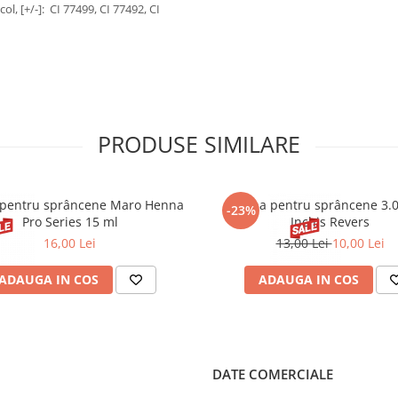
l, [+/-]: CI 77499, CI 77492, CI
PRODUSE SIMILARE
pentru sprâncene Maro Henna
Henna pentru sprâncene 3.
-23%
Pro Series 15 ml
Inchis Revers
16,00 Lei
13,00 Lei
10,00 Lei
ADAUGA IN COS
ADAUGA IN COS
DATE COMERCIALE