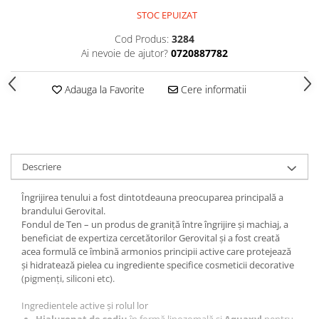
Gel fixare sprancene
STOC EPUIZAT
Gel/tus sprancene
Cod Produs:
3284
Mascara (rimel) sprancene
Ai nevoie de ajutor?
0720887782
Vopsea sprancene
Ser sprancene
Adauga la Favorite
Cere informatii
Descriere
Îngrijirea tenului a fost dintotdeauna preocuparea principală a
brandului Gerovital.
Fondul de Ten – un produs de graniță între îngrijire și machiaj, a
beneficiat de expertiza cercetătorilor Gerovital și a fost creată
acea formulă ce îmbină armonios principii active care protejează
și hidratează pielea cu ingrediente specifice cosmeticii decorative
(pigmenți, siliconi etc).
Ingredientele active și rolul lor
Hialuronat de sodiu
în formă lipozomală și
Aquaxyl
pentru