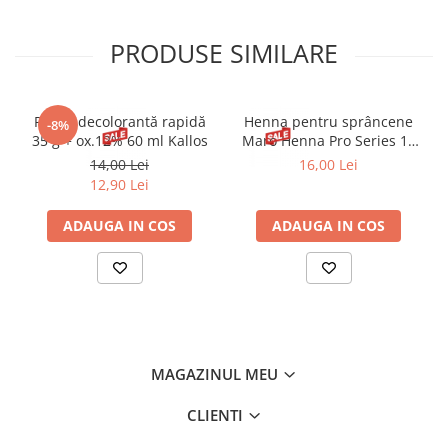
PRODUSE SIMILARE
Pudră decolorantă rapidă
Henna pentru sprâncene
-8%
35 g + ox.12% 60 ml Kallos
Maro Henna Pro Series 15
ml
14,00 Lei
16,00 Lei
12,90 Lei
ADAUGA IN COS
ADAUGA IN COS
MAGAZINUL MEU
CLIENTI