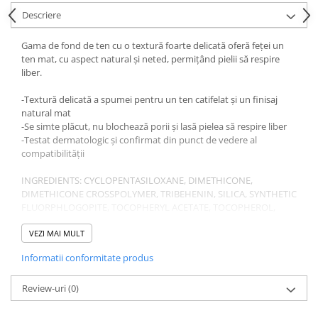
Gel fixare sprancene
Descriere
Gel/tus sprancene
Mascara (rimel) sprancene
Gama de fond de ten cu o textură foarte delicată oferă feței un
ten mat, cu aspect natural și neted, permițând pielii să respire
Vopsea sprancene
liber.
Ser sprancene
-Textură delicată a spumei pentru un ten catifelat și un finisaj
natural mat
-Se simte plăcut, nu blochează porii și lasă pielea să respire liber
-Testat dermatologic și confirmat din punct de vedere al
compatibilității
INGREDIENTS: CYCLOPENTASILOXANE, DIMETHICONE,
DIMETHICONE CROSSPOLYMER, TRIBEHENIN, SILICA, SYNTHETIC
FLUORPHLOGOPITE, TOCOPHERYL ACETATE, TOCOPHEROL,
HELIANTHUS ANNUUS (SUNFLOWER) SEED OIL, CAPRYLYL
GLYCOL, SILICA DIMETHYL SILYLATE, PHENOXYETHANOL, CI
VEZI MAI MULT
77491 (IRON OXIDES), CI 77492 (IRON OXIDES), CI 77499 (IRON
Informatii conformitate produs
OXIDES), CI 77891 (TITANIUM DIOXIDE).
Review-uri
(0)