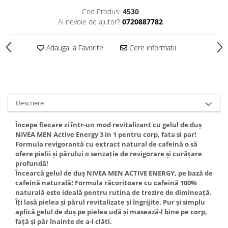
Gel fixare sprancene
Cod Produs:
4530
Gel/tus sprancene
Ai nevoie de ajutor?
0720887782
Mascara (rimel) sprancene
Vopsea sprancene
Adauga la Favorite
Cere informatii
Ser sprancene
Descriere
Începe fiecare zi într-un mod revitalizant cu gelul de duș
NIVEA MEN Active Energy 3 in 1 pentru corp, fata si par!
Formula revigorantă cu extract natural de cafeină o să
ofere pielii și părului o senzație de revigorare și curățare
profundă!
Încearcă gelul de duș NIVEA MEN ACTIVE ENERGY, pe bază de
cafeină naturală! Formula răcoritoare cu cafeină 100%
naturală este ideală pentru rutina de trezire de dimineață.
Îți lasă pielea și părul revitalizate și îngrijite. Pur și simplu
aplică gelul de duș pe pielea udă și masează-l bine pe corp,
față și păr înainte de a-l clăti.