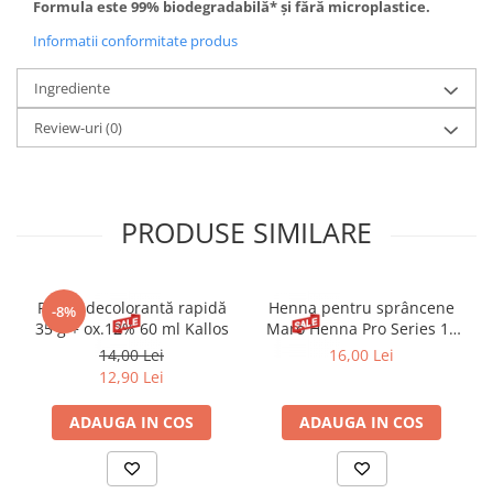
Formula este 99% biodegradabilă* și fără microplastice.
Informatii conformitate produs
Ingrediente
Review-uri
(0)
PRODUSE SIMILARE
Pudră decolorantă rapidă
Henna pentru sprâncene
-8%
35 g + ox.12% 60 ml Kallos
Maro Henna Pro Series 15
ml
14,00 Lei
16,00 Lei
12,90 Lei
ADAUGA IN COS
ADAUGA IN COS