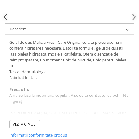
Gel fixare sprancene
Gel/tus sprancene
Mascara (rimel) sprancene
Vopsea sprancene
Descriere
Ser sprancene
Gelul de duș Malizia Fresh Care Original curăță pielea ușor și îi
conferă hidratarea necesară. Datorita formulei, gelul de dus iti
lasa pielea hidratata, moale si catifelata. Ofera o senzatie de
reimprospatare, un moment unic de bucurie, unic pentru pielea
ta.
Testat dermatologic.
Fabricat in Italia.
Precautii:
A nu se lăsa la îndemâna copiilor. A se evita contactul cu ochii. Nu
ingerați.
INGREDIENTS: AQUA, SODIUM LAURETH SULFATE, MAGNESIUM
LAURETH SULFATE, COCAMIDOPROPYL BETAINE, TRIETHYL
CITRATE, PARFUM, DISODIUM LAURETH SULFOSUCCINATE,
VEZI MAI MULT
DISODIUM COCOAMPHODIACETATE, SODIUM
Informatii conformitate produs
OLIVAMPHOACETATE, PEG-200 HYDROGENATED GLYCERYL