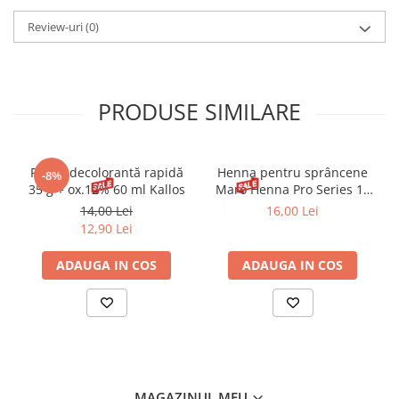
PALMATE, PEG-7 GLYCERYL COCOATE, COCO- GLUCOSIDE,
COCAMIDE MEA, SODIUM CHLORIDE, CITRIC ACID,
Review-uri
(0)
POLYSORBATE 20, GLYCOL DISTEARATE, STYRENEACRYLATES
COPOLYMER, LAURETH-10, PROPYLENE GLYCOL, TRIETHYLENE
GLYCOL, MAGNESIUM NITRATE, MAGNESIUM CHLORIDE, DMDM
HYDANTOIN, BENZYL ALCOHOL,
PRODUSE SIMILARE
METHYLCHLOROISOTHIAZOLINONE,
METHYLISOTHIAZOUNÓNE.
Pudră decolorantă rapidă
Henna pentru sprâncene
-8%
35 g + ox.12% 60 ml Kallos
Maro Henna Pro Series 15
ml
14,00 Lei
16,00 Lei
12,90 Lei
ADAUGA IN COS
ADAUGA IN COS
MAGAZINUL MEU