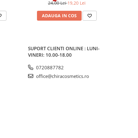
24,00 Lei
19,20 Lei
20
ADAUGA IN COS
V
SUPORT CLIENTI
ONLINE : LUNI-
VINERI: 10.00-18.00
0720887782
office@chiracosmetics.ro