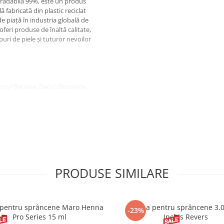
gradabilă 99%, este un produs
 fabricată din plastic reciclat
e piață în industria globală de
 oferi produse de înaltă calitate,
puri de piele și tuturor nevoilor
yl Betaine, Decyl Glucoside,
Tocopherol, Glycerin, Sodium
 Cellulose Gum, Mannitol,
Benzoate, Benzoic Acid, Parfum, CI
hii. Nu ingerați.
PRODUSE SIMILARE
pentru sprâncene Maro Henna
Henna pentru sprâncene 3.
-23%
Pro Series 15 ml
Inchis Revers