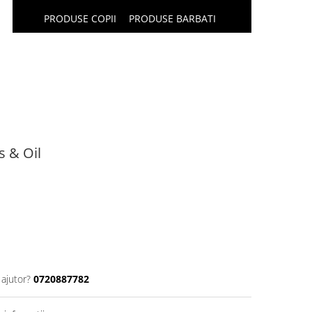
PRODUSE COPII
PRODUSE BARBATI
 & Oil
 ajutor?
0720887782