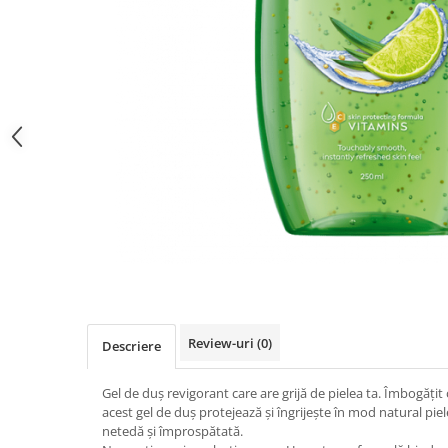
Gel fixare sprancene
Gel/tus sprancene
Mascara (rimel) sprancene
Vopsea sprancene
Ser sprancene
Review-uri
(0)
Descriere
Gel de duș revigorant care are grijă de pielea ta. Îmbogățit c
acest gel de duș protejează și îngrijește în mod natural pie
netedă și împrospătată.