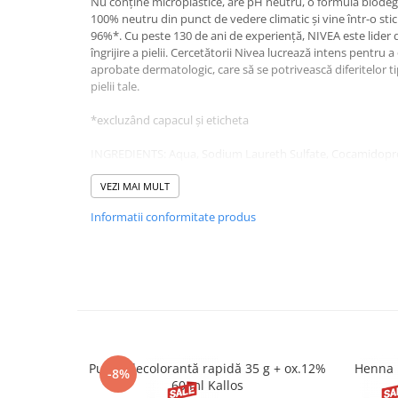
Nu conține microplastice, are pH neutru, o formulă biode
100% neutru din punct de vedere climatic și vine într-o sticlă
96%*. Cu peste 130 de ani de experiență, NIVEA este lider d
îngrijire a pielii. Cercetătorii Nivea lucrează intens pentru a
aprobate dermatologic, care să se potrivească diferitelor ti
pielii tale.
*excluzând capacul și eticheta
INGREDIENTS: Aqua, Sodium Laureth Sulfate, Cocamidoprop
Helianthus Annuus Seed Oil, Sodium Ascorbyl Phosphate, 
Chloride, Caprylyl/Capryl Glucoside, Citric Acid, Cellulose,
VEZI MAI MULT
Microcrystalline Cellulose, Algin, Sodium Sulfate, Sodium 
Informatii conformitate produs
77492, CI 10316, CI 42090
Precautii:
A nu se lăsa la îndemâna copiilor. A se evita contactul cu oc
Pudră decolorantă rapidă 35 g + ox.12%
Henna 
-8%
60 ml Kallos