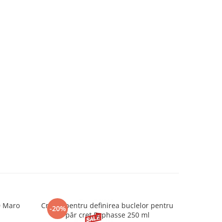
0 Maro
Cremă pentru definirea buclelor pentru
Creion d
-20%
-20%
păr creț Byphasse 250 ml