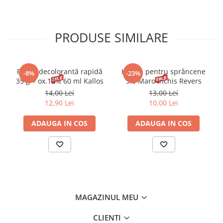
PRODUSE SIMILARE
Pudră decolorantă rapidă
Henna pentru sprâncene
-8%
-23%
35 g + ox.12% 60 ml Kallos
3.0 Maro Inchis Revers
14,00 Lei
13,00 Lei
12,90 Lei
10,00 Lei
ADAUGA IN COS
ADAUGA IN COS
MAGAZINUL MEU
CLIENTI