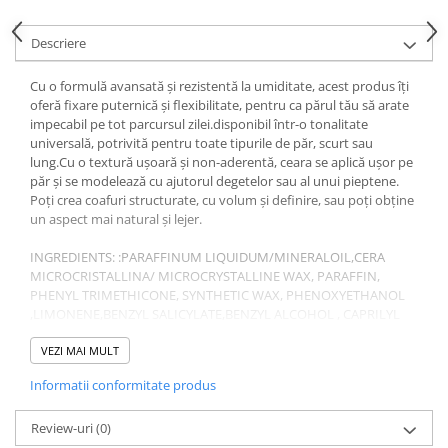
Gel fixare sprancene
Gel/tus sprancene
Descriere
Mascara (rimel) sprancene
Cu o formulă avansată și rezistentă la umiditate, acest produs îți
Vopsea sprancene
oferă fixare puternică și flexibilitate, pentru ca părul tău să arate
Ser sprancene
impecabil pe tot parcursul zilei.disponibil într-o tonalitate
universală, potrivită pentru toate tipurile de păr, scurt sau
lung.Cu o textură ușoară și non-aderentă, ceara se aplică ușor pe
păr și se modelează cu ajutorul degetelor sau al unui pieptene.
Poți crea coafuri structurate, cu volum și definire, sau poți obține
un aspect mai natural și lejer.
INGREDIENTS: :PARAFFINUM LIQUIDUM/MINERALOIL,CERA
MICROCRISTALLINA/ MICROCRYSTALLINE WAX, PARAFFIN,
PHENYL TRIMETHICONE, SYNTHETIC WAX, PHENOXYETHANOL
,LIMONENE,BENZYL SALICYLATE,BENZYL ALCOHOL , CAPRILYL
GLYCOL, HEXYL CINNAMAL, PARFUM / FRAGRANCE (FIL
C22174/1).
VEZI MAI MULT
Informatii conformitate produs
Review-uri
(0)