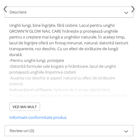
Gel fixare sprancene
Gel/tus sprancene
Descriere
Mascara (rimel) sprancene
Unghii lungi, bine îngrijite, fără ciobire: Lacul pentru unghii
Vopsea sprancene
GROWN'N'GLOW NAIL CARE hrănește și protejează unghiile
Ser sprancene
pentru o creștere mai lungă a unghiilor naturale. În același timp,
lacul de îngrijire oferă un finisaj minunat, natural, datorită texturii
transparente, roz deschis. Cu un efect de strălucire de lungă
durată.
-Pentru unghii lungi, protejate
-Datorită formulei sale bogate și hrănitoare, lacul de unghii
protejează unghiile împotriva ciobirii
-Nuanța roz deschis și aspect natural cu efect de strălucire
intensă
Instrucțiuni utilizare:
Aplicare de 3 ori pe săptămână.
Protejează suprafața unghiei pentru a susține creșterea naturală
mai lungă a unghiilor.
VEZI MAI MULT
INGREDIENTS: ETHYL ACETATE, BUTYL ACETATE,
Informatii conformitate produs
NITROCELLULOSE, ADIPIC ACID/NEOPENTYL
GLYCOL/TRIMELLITIC ANHYDRIDE COPOLYMER, DIPROPYLENE
GLYCOL DIBENZOATE, ISOPROPYL ALCOHOL, ACRYLATES
Review-uri
(0)
COPOLYMER, CAPRYLIC/CAPRIC TRIGLYCERIDE, APIUM