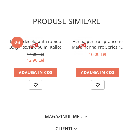
GRAVEOLENS (CELERY) SEED EXTRACT, TOCOPHEROL, BARIUM
SULFATE, CI 15850 (RED 6), CI 15850 (RED 7 LAKE).
PRODUSE SIMILARE
Pudră decolorantă rapidă
Henna pentru sprâncene
-8%
35 g + ox.12% 60 ml Kallos
Maro Henna Pro Series 15
ml
14,00 Lei
16,00 Lei
12,90 Lei
ADAUGA IN COS
ADAUGA IN COS
MAGAZINUL MEU
CLIENTI