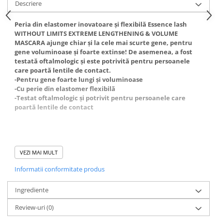
Descriere
Gel fixare sprancene
Gel/tus sprancene
Peria din elastomer inovatoare și flexibilă Essence lash
Mascara (rimel) sprancene
WITHOUT LIMITS EXTREME LENGTHENING & VOLUME
MASCARA ajunge chiar și la cele mai scurte gene, pentru
Vopsea sprancene
gene voluminoase și foarte extinse! De asemenea, a fost
Ser sprancene
testată oftalmologic și este potrivită pentru persoanele
care poartă lentile de contact.
-Pentru gene foarte lungi și voluminoase
-Cu perie din elastomer flexibilă
-Testat oftalmologic și potrivit pentru persoanele care
poartă lentile de contact
VEZI MAI MULT
Informatii conformitate produs
Ingrediente
Review-uri
(0)