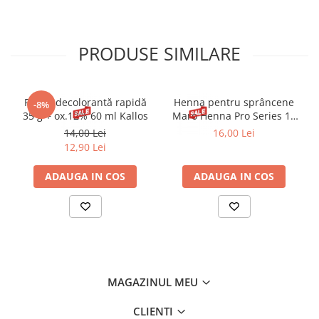
PRODUSE SIMILARE
Pudră decolorantă rapidă
Henna pentru sprâncene
-8%
35 g + ox.12% 60 ml Kallos
Maro Henna Pro Series 15
ml
14,00 Lei
16,00 Lei
12,90 Lei
ADAUGA IN COS
ADAUGA IN COS
MAGAZINUL MEU
CLIENTI