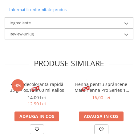
Informatii conformitate produs
Ingrediente
Review-uri
(0)
PRODUSE SIMILARE
Pudră decolorantă rapidă
Henna pentru sprâncene
-8%
35 g + ox.12% 60 ml Kallos
Maro Henna Pro Series 15
ml
14,00 Lei
16,00 Lei
12,90 Lei
ADAUGA IN COS
ADAUGA IN COS