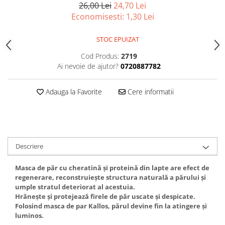
26,00 Lei
24,70 Lei
Gel fixare sprancene
Economisesti:
1,30
Lei
Gel/tus sprancene
Mascara (rimel) sprancene
STOC EPUIZAT
Vopsea sprancene
Cod Produs:
2719
Ser sprancene
Ai nevoie de ajutor?
0720887782
Adauga la Favorite
Cere informatii
Descriere
Masca de păr cu cheratină şi proteină din lapte are efect de
regenerare, reconstruieşte structura naturală a părului și
umple stratul deteriorat al acestuia.
Hrăneşte şi protejează firele de păr uscate şi despicate.
Folosind masca de par Kallos, părul devine fin la atingere şi
luminos.