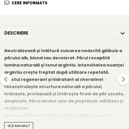
CERE INFORMATII
Gel fixare sprancene
Gel/tus sprancene
Mascara (rimel) sprancene
Vopsea sprancene
DESCRIERE
Ser sprancene
Neutralizează și înlătură culoarea nedorită gălbuie a
părului alb, blond sau decolorat. Părul recapătă
lumina naturală și tonul argintiu. Intensitatea nuanței
argintiu crește treptat după utilizare repetată.
Efectul regenerant și hidratant al cheratinei
reconstruiește structura naturală a părului,
hrănește, protejează și întărește firele de păr uscate,
despicate. Părul devine ușor de pieptănat, mătăsos și
strălucitor.
Mod de utilizare: Folosiți pe părul spălat, uscat în
prosop. După 3-5 minute timp de acționare clătiți.
VEZI MAI MULT