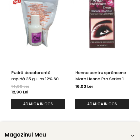
Pudră decolorantă
Henna pentru sprâncene
rapidă 35 g + ox.12% 60
Maro Henna Pro Series 15
ml Kallos
ml
14,00 Lei
16,00 Lei
12,90 Lei
ADAUGA IN COS
ADAUGA IN COS
Magazinul Meu