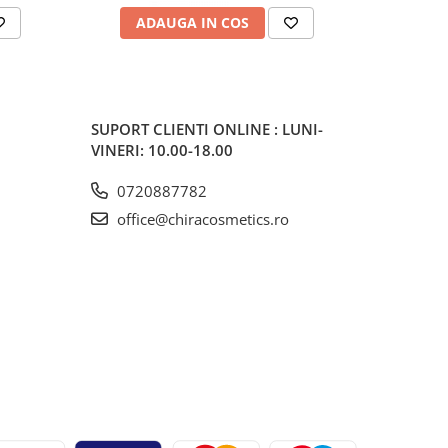
ADAUGA IN COS
V
SUPORT CLIENTI
ONLINE : LUNI-
VINERI: 10.00-18.00
0720887782
office@chiracosmetics.ro