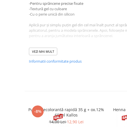
-Pentru sprâncene precise fixate
-Textură gel cu culoare
-Cu o perie unică din silicon
Aplică pur și simplu puțin gel din cel mai înalt punct al spr
aplicatorul, pentru a modela sprâncenele. Apoi, folosește 
pentru a aranja jumătatea interioară a sprâncenei.
INGREDIENTS: AQUA (WATER), HYDROGENATED OLIVE OIL, S
DIGLYCERYL POLYACYLADIPATE-2, OLEA EUROPAEA (OLIVE) 
VEZI MAI MULT
VP/EICOSENE COPOLYMER, RICINUS COMMUNIS (CASTOR) 
Informatii conformitate produs
STEARATE, PALMITIC ACID, ORYZA SATIVA CERA (ORYZA SA
EUROPAEA (OLIVE) OIL UNSAPONIFIABLES, CAPRYLYL GL
CERA (EUPHORBIA CERIFERA (CANDELILLA) WAX), HYDR
GLYCOL, PENTAERYTHRITYL TETRA-DI-T-BUTYL HYDROX
AMINOMETHYL PROPANOL, PHENOXYETHANOL, ALUMINUM
77492, CI 77499 (IRON OXIDES), CI 77891 (TITANIUM DIOXI
Pudră decolorantă rapidă 35 g + ox.12%
Henna 
-8%
60 ml Kallos
14,00 Lei
12,90 Lei