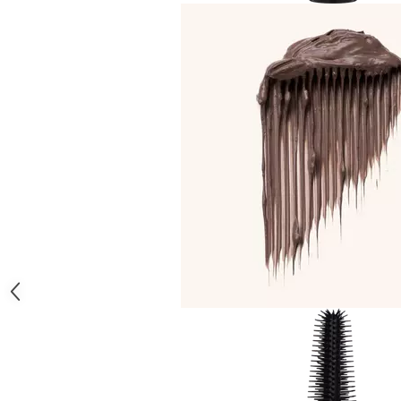
Gel fixare sprancene
Gel/tus sprancene
Mascara (rimel) sprancene
Vopsea sprancene
Ser sprancene