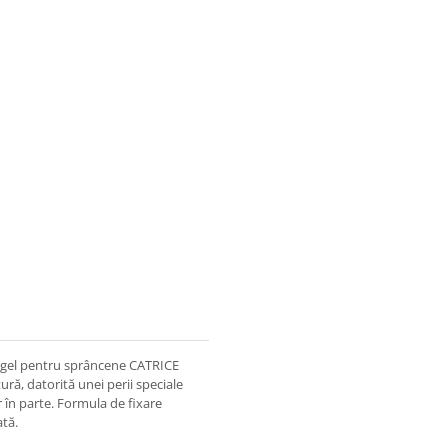
 gel pentru sprâncene CATRICE
ră, datorită unei perii speciale
ăr în parte. Formula de fixare
ată.