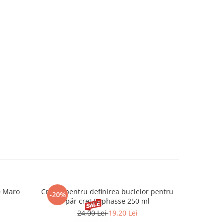
0 Maro
Cremă pentru definirea buclelor pentru
Creion d
-20%
-20%
păr creț Byphasse 250 ml
24,00 Lei
19,20 Lei
20