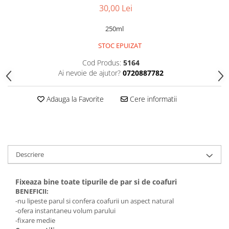
Gel fixare sprancene
30,00 Lei
Gel/tus sprancene
250ml
Mascara (rimel) sprancene
Vopsea sprancene
STOC EPUIZAT
Ser sprancene
Cod Produs:
5164
Ai nevoie de ajutor?
0720887782
Adauga la Favorite
Cere informatii
Descriere
Fixeaza bine toate tipurile de par si de coafuri
BENEFICII:
-nu lipeste parul si confera coafurii un aspect natural
-ofera instantaneu volum parului
-fixare medie