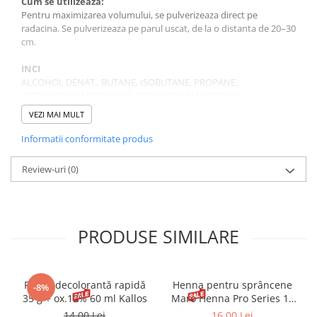
Cum se utilizeaza:
Pentru maximizarea volumului, se pulverizeaza direct pe
radacina. Se pulverizeaza pe parul uscat, de la o distanta de 20–30
cm.
INCI
ALCOHOL DENAT., BUTANE, ISOBUTANE, PROPANE,
OCTYLACRYLAMIDE/ACRYLATES/BUTYLAMINOETHYL
METHACRYLATE COPOLYMER, AQUA, PANTHENOL,
VEZI MAI MULT
NIACINAMIDE, PANTOLACTONE, ISOPROPYL MYRISTATE, CITRIC
ACID, AMINOMETHYL PROPANOL, PARFUM
Informatii conformitate produs
Review-uri
(0)
PRODUSE SIMILARE
Pudră decolorantă rapidă
Henna pentru sprâncene
-8%
35 g + ox.12% 60 ml Kallos
Maro Henna Pro Series 15
ml
14,00 Lei
16,00 Lei