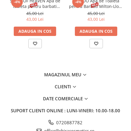
SPIRIT OF HEAVEN Apa de
ME TOO Apa de Toaleta
-4%
-4%
toaleta pentru barbati
pentru Barbati Milton-Lloyd
Milton-Lloyd 50 ml
50 ml
45,00 Lei
45,00 Lei
43,00 Lei
43,00 Lei
ADAUGA IN COS
ADAUGA IN COS
MAGAZINUL MEU
CLIENTI
DATE COMERCIALE
SUPORT CLIENTI
ONLINE : LUNI-VINERI: 10.00-18.00
0720887782
office@chiracosmetics.ro