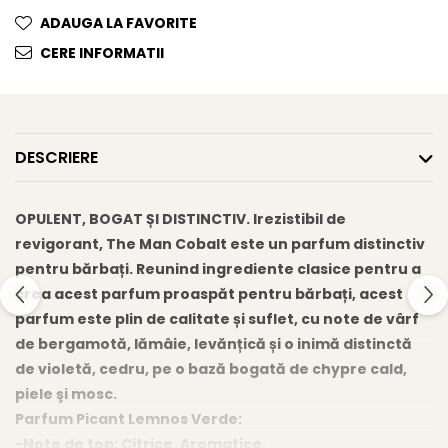
Gel fixare sprancene
ADAUGA LA FAVORITE
Gel/tus sprancene
CERE INFORMATII
Mascara (rimel) sprancene
Vopsea sprancene
Ser sprancene
DESCRIERE
OPULENT, BOGAT ȘI DISTINCTIV. Irezistibil de
revigorant, The Man Cobalt este un parfum distinctiv
pentru bărbați. Reunind ingrediente clasice pentru a
crea acest parfum proaspăt pentru bărbați, acest
parfum este plin de calitate și suflet, cu note de vârf
de bergamotă, lămâie, levănțică și o inimă distinctă
de violetă, cedru, pe o bază bogată de chypre cald,
piele şi mosc.
Parfum Picant Lemnos Verde:
-Note de top: Citrice, Aromatice.