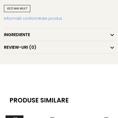
-Notele de mijloc: Violet, Cedru.
VEZI MAI MULT
-Note de bază: Woody, Musk.
Informatii conformitate produs
A nu se lăsa la îndemâna copiilor. Exclusiv pentru uz
extern.
INGREDIENTE
REVIEW-URI
(0)
PRODUSE SIMILARE