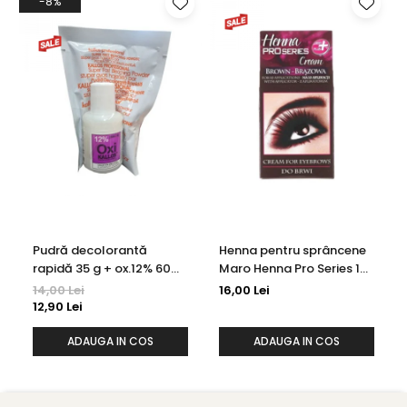
-8%
Pudră decolorantă
Henna pentru sprâncene
rapidă 35 g + ox.12% 60
Maro Henna Pro Series 15
ml Kallos
ml
14,00 Lei
16,00 Lei
12,90 Lei
ADAUGA IN COS
ADAUGA IN COS