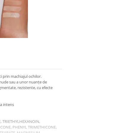
 prin machiajul ochilor.
e nude sau a unor nuanțe de
igmentate, rezistente, cu efecte
la intens
E, TRIETHYLHEXANOIN,
HICONE, PHENYL TRIMETHICONE,
 STEARATE, MAGNESIUM