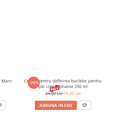
0 Maro
Cremă pentru definirea buclelor pentru
Creion d
-20%
-20%
păr creț Byphasse 250 ml
24,00 Lei
19,20 Lei
20
ADAUGA IN COS
V