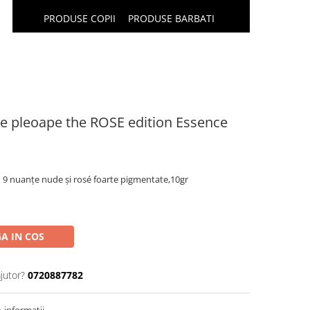
PRODUSE COPII
PRODUSE BARBATI
de pleoape the ROSE edition Essence
u 9 nuanțe nude și rosé foarte pigmentate,10gr
A IN COS
jutor?
0720887782