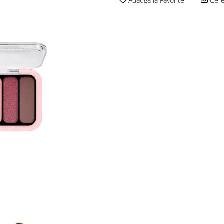
Adauga la Favorite
Cere 