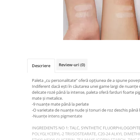
Review-uri
(0)
Descriere
Paleta „cu personalitate” oferă opțiunea de a spune povești
Indiferent dacă ești în căutarea unei game largi de nuanț
delicate rozé până la intense, paleta oferă farduri foarte p
mate și metalice.
-9 nuanțe mate până la perlate
-O varietate de nuanțe nude și tonuri de roz deschis până 
-Nuanțe intens pigmentate
INGREDIENTS NO 1: TALC, SYNTHETIC FLUORPHLOGOPIT
POLYGLYCERYL-2 TRIISOSTEARATE, C20-24 ALKYL DIMET
ETHYLHEXYLGLYCERIN, ZEA MAYS (CORN) STARCH, ZINC