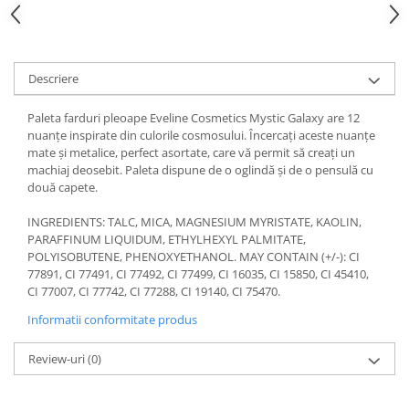
Gel fixare sprancene
Gel/tus sprancene
Mascara (rimel) sprancene
Descriere
Vopsea sprancene
Ser sprancene
Paleta farduri pleoape Eveline Cosmetics Mystic Galaxy are 12
nuanțe inspirate din culorile cosmosului. Încercați aceste nuanțe
mate și metalice, perfect asortate, care vă permit să creați un
machiaj deosebit. Paleta dispune de o oglindă și de o pensulă cu
două capete.
INGREDIENTS: TALC, MICA, MAGNESIUM MYRISTATE, KAOLIN,
PARAFFINUM LIQUIDUM, ETHYLHEXYL PALMITATE,
POLYISOBUTENE, PHENOXYETHANOL. MAY CONTAIN (+/-): CI
77891, CI 77491, CI 77492, CI 77499, CI 16035, CI 15850, CI 45410,
CI 77007, CI 77742, CI 77288, CI 19140, CI 75470.
Informatii conformitate produs
Review-uri
(0)