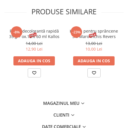
PRODUSE SIMILARE
Pudră decolorantă rapidă
Henna pentru sprâncene
-8%
-23%
35 g + ox.12% 60 ml Kallos
3.0 Maro Inchis Revers
14,00 Lei
13,00 Lei
12,90 Lei
10,00 Lei
ADAUGA IN COS
ADAUGA IN COS
MAGAZINUL MEU
CLIENTI
DATE COMERCIALE