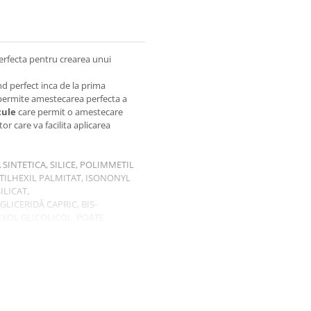
erfecta pentru crearea unui
nd perfect inca de la prima
 permite amestecarea perfecta a
cule
care permit o amestecare
r care va facilita aplicarea
 SINTETICA, SILICE, POLIMMETIL
TILHEXIL PALMITAT, ISONONYL
ILICAT,
LICERIDĂ CAPRIC, BIS-
EXOL GLICOLICOL. POATE
491, CI 77499, CI 77742, 77007, CI