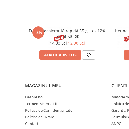
Pudră decolorantă rapidă 35 g + ox.12%
Henna 
-8%
60 ml Kallos
14,00 Lei
12,90 Lei
ADAUGA IN COS
MAGAZINUL MEU
CLIENTI
Despre noi
Metode de
Termeni si Conditii
Politica d
Politica de Confidentialitate
Garantia 
Politica de livrare
Formular 
Contact
ANPC