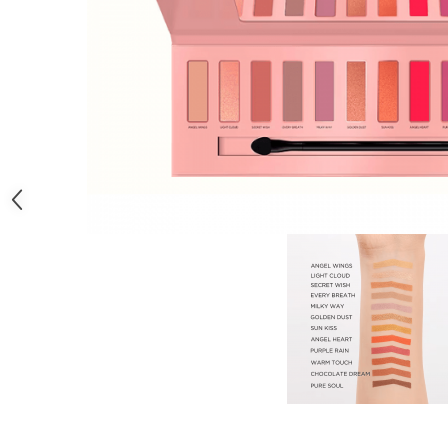
Gel fixare sprancene
Gel/tus sprancene
Mascara (rimel) sprancene
Vopsea sprancene
Ser sprancene