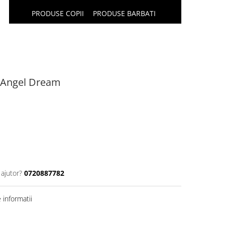
PRODUSE COPII
PRODUSE BARBATI
e Angel Dream
 ajutor?
0720887782
informatii