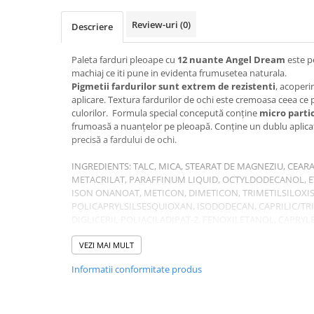
Review-uri
(0)
Descriere
Paleta farduri pleoape cu
12 nuante Angel Dream
este p
machiaj ce iti pune in evidenta frumusetea naturala.
Pigmetii fardurilor sunt extrem de rezistenti
, acoperi
aplicare. Textura fardurilor de ochi este cremoasa ceea ce
culorilor. Formula special concepută conține
micro parti
frumoasă a nuanțelor pe pleoapă. Conține un dublu aplicato
precisă a fardului de ochi.
INGREDIENTS: TALC, MICA, STEARAT DE MAGNEZIU, CEARA
METACRILAT, PARAFFINUM LIQUID, OCTYLDODECANOL, E
ISON ONANOAT, METICON, DIMETICON, TRIMETILSILOXIS
POLICAPRYLSILSESQUIOXAN, ISODODECAN, CAPRILIC/TRIG
DIGLICERIL POLIACILADIPAT-2, FENOXILETANOL, CAPRYL
CONȚINE (+/-): CI 77891, CI 16035, CI 77861, CI 77492, CI 77
16035, 42090, 19140.
VEZI MAI MULT
Informatii conformitate produs