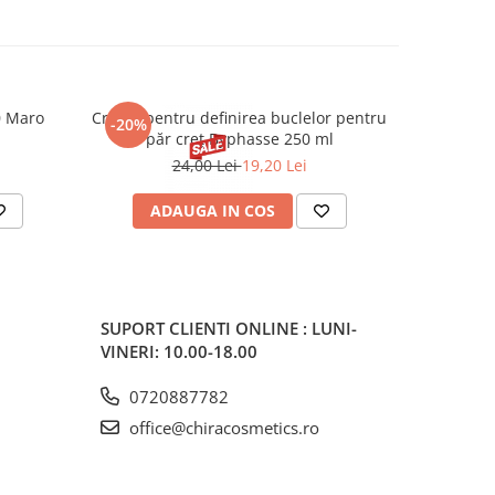
0 Maro
Cremă pentru definirea buclelor pentru
Creion d
-20%
-20%
păr creț Byphasse 250 ml
24,00 Lei
19,20 Lei
20
ADAUGA IN COS
V
SUPORT CLIENTI
ONLINE : LUNI-
VINERI: 10.00-18.00
0720887782
office@chiracosmetics.ro