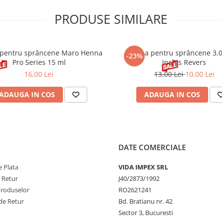
PRODUSE SIMILARE
pentru sprâncene Maro Henna
Henna pentru sprâncene 3.
-23%
Pro Series 15 ml
Inchis Revers
16,00 Lei
13,00 Lei
10,00 Lei
ADAUGA IN COS
ADAUGA IN COS
DATE COMERCIALE
 Plata
VIDA IMPEX SRL
e Retur
J40/2873/1992
Produselor
RO2621241
de Retur
Bd. Bratianu nr. 42
Sector 3, Bucuresti