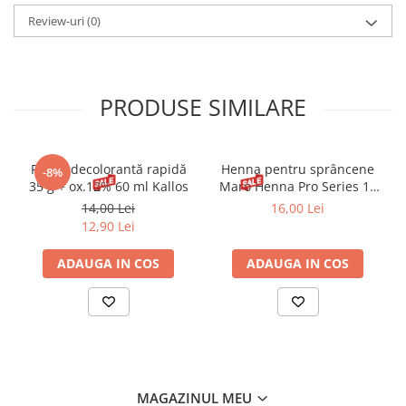
Ci 19140.
Review-uri
(0)
PRODUSE SIMILARE
Pudră decolorantă rapidă
Henna pentru sprâncene
-8%
35 g + ox.12% 60 ml Kallos
Maro Henna Pro Series 15
ml
14,00 Lei
16,00 Lei
12,90 Lei
ADAUGA IN COS
ADAUGA IN COS
MAGAZINUL MEU