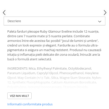
Gel fixare sprancene
Gel/tus sprancene
Mascara (rimel) sprancene
Descriere
Vopsea sprancene
Ser sprancene
Paleta farduri pleoape Ruby Glamour Eveline include 12 nuanțe,
dintre care 7 nuante mate și 5 nuante perlate. Combinate
armonios între ele acestea fac posibil "jocul de lumini și umbre",
creând un look expresiv și elegant. Fardurile au o formula ultra-
pigmentata si asigura un machiaj rezistent. Produsul nu cauzează
iritația și inflamația pielii delicate din zona oculară, întrucât are la
bază o formulă atent selectată.
INGREDIENTS: Mica, Ethylhexyl Palmitate, Octyldodecanol,
Paranum Liquidum, Caprylyl Glycol, Phenoxyethanol, Hexylene
Glycol. May Contain (+/-): Talc, Silica, Magne Sium Stearate, Nylon-
12, Synthetic Fluorphlogopite, Calcium Aluminum Borosilicate,
Polyethylene, Isononyl Isononanoate, Titanium Dioxide,
Polyisobutene, Kaolin, Magnesium Myristate, Methyl
Methacrylate Crosspolymer, Boron Nitride, Tridecyl Trimellitate,
VEZI MAI MULT
Bis-Diglyceryl Polyacyladipate-2, Dimethicone, Ci 77491, Ci 77891,
Informatii conformitate produs
Ci 77492, Ci 77499, Ci 16035, Ci 77019, Ci 77742, Ci 75470, Ci 77266,