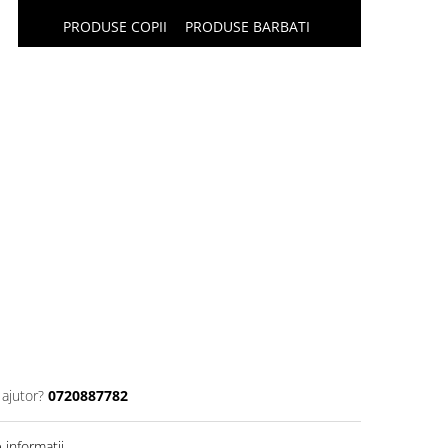
PRODUSE COPII
PRODUSE BARBATI
 ajutor?
0720887782
informatii