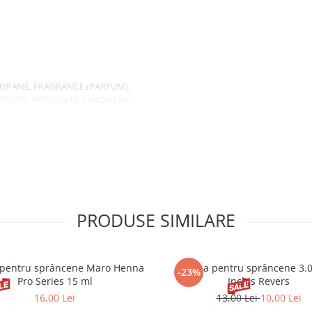
rță, lemnos
etiver, vanilie
ROPANE, FRAGRANCE (PARFUM),
PROPYL MYRISTATE, LIMONENE,
MARIN, GERANIOL, ISOEUGENOL,
OHOL, AMYL CINNAMAL,
PRODUSE SIMILARE
pentru sprâncene Maro Henna
Henna pentru sprâncene 3.
-23%
Pro Series 15 ml
Inchis Revers
16,00 Lei
13,00 Lei
10,00 Lei