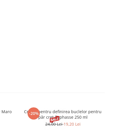
0 Maro
Cremă pentru definirea buclelor pentru
Creion d
-20%
-20%
păr creț Byphasse 250 ml
24,00 Lei
19,20 Lei
20