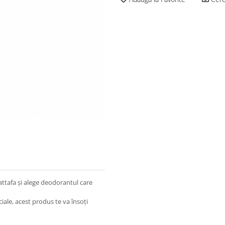
ttafa și alege deodorantul care
eciale, acest produs te va însoți
, bergamotă