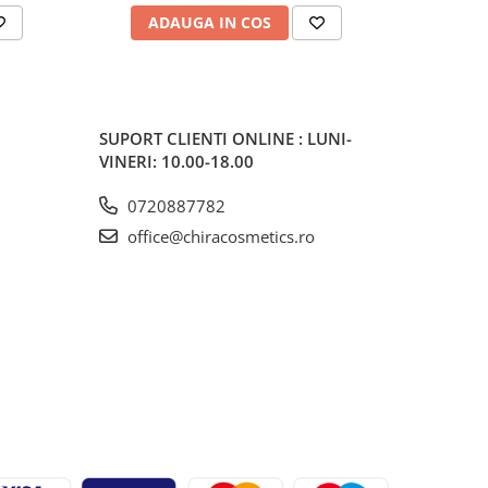
ADAUGA IN COS
V
SUPORT CLIENTI
ONLINE : LUNI-
VINERI: 10.00-18.00
0720887782
office@chiracosmetics.ro