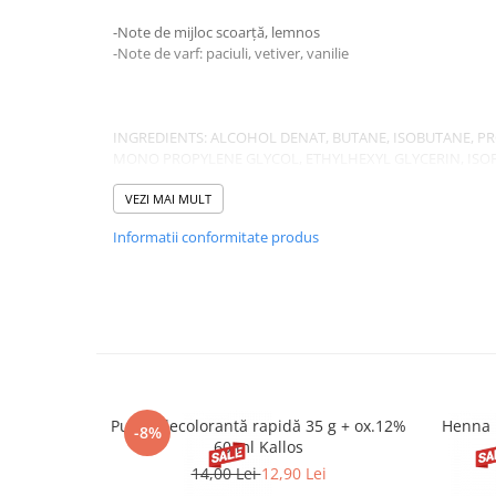
-Note de mijloc scoa
-Note de varf: paciuli, v
INGREDIENTS: ALCOHOL DENAT, BUTANE, ISOBUTANE, P
MONO PROPYLENE GLYCOL, ETHYLHEXYL GLYCERIN, ISO
LINALOOL,CITRONELLOL, HEXYL CINAMAL, CITRAL, COU
EUGENOL. BENZYL BENZONATE, FARNESOL. BENZYL ALC
VEZI MAI MULT
PHENYLACETALDEHYDE.
Informatii conformitate produs
Pudră decolorantă rapidă 35 g + ox.12%
Henna 
-8%
60 ml Kallos
14,00 Lei
12,90 Lei