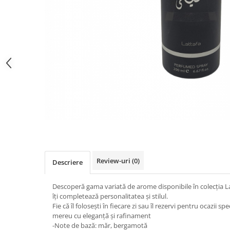
Gel fixare sprancene
Gel/tus sprancene
Mascara (rimel) sprancene
Vopsea sprancene
Ser sprancene
Review-uri
(0)
Descriere
Descoperă gama variată de arome disponibile în colecția La
îți completează personalitatea și stilul.
Fie că îl folosești în fiecare zi sau îl rezervi pentru ocazii sp
mereu cu eleganță și rafinament
-Note de bază: măr