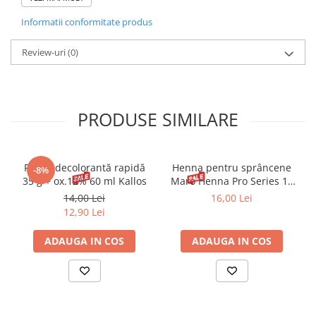
GERANIOL,ISOEUGENOL, EUGENOL. BENZYL BENZONATE,
Informatii conformitate produs
FARNESOL, BENZYL ALCOHOL, AMYL
CINNAMAL, PHENYLACETALDEHYDE.
Review-uri
(0)
PRODUSE SIMILARE
Pudră decolorantă rapidă
Henna pentru sprâncene
-8%
35 g + ox.12% 60 ml Kallos
Maro Henna Pro Series 15
ml
14,00 Lei
16,00 Lei
12,90 Lei
ADAUGA IN COS
ADAUGA IN COS