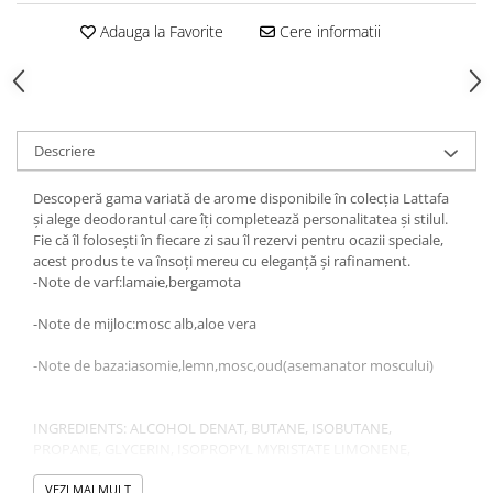
Gel fixare sprancene
Adauga la Favorite
Cere informatii
Gel/tus sprancene
Mascara (rimel) sprancene
Vopsea sprancene
Ser sprancene
Descriere
Descoperă gama variată de arome disponibile în colecția Lattafa
și alege deodorantul care îți completează personalitatea și stilul.
Fie că îl folosești în fiecare zi sau îl rezervi pentru ocazii speciale,
acest produs te va însoți mereu cu eleganță și rafinament.
-Note de varf:lamaie,bergamota
-Note de mijloc:mosc alb,aloe vera
-Note de baza:iasomie,lemn,mosc,oud(asemanator moscului)
INGREDIENTS: ALCOHOL DENAT, BUTANE, ISOBUTANE,
PROPANE, GLYCERIN, ISOPROPYL MYRISTATE LIMONENE,
FRAGRANCE (PARFUM), MONO PROPYLENE GLYCOL,
ETHYLHEXYL GLYCERIN,HEXYL CINAMAL, CITRAL, COUMARIN,
VEZI MAI MULT