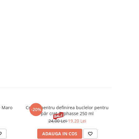
0 Maro
Cremă pentru definirea buclelor pentru
Creion d
-20%
-20%
păr creț Byphasse 250 ml
24,00 Lei
19,20 Lei
20
ADAUGA IN COS
V