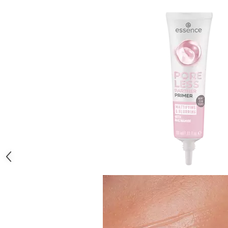
Gel fixare sprancene
Gel/tus sprancene
Mascara (rimel) sprancene
Vopsea sprancene
Ser sprancene