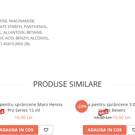
OSE, NIACINAMIDE,
ATE STARCH, PANTHENOL,
, ALLANTOIN, BETAINE,
RIC ACID, BENZYL ALCOHOL,
I 45410 (RED 28).
PRODUSE SIMILARE
pentru sprâncene Maro Henna
Henna pentru sprâncene 3.
-23%
Pro Series 15 ml
Inchis Revers
16,00 Lei
13,00 Lei
10,00 Lei
ADAUGA IN COS
ADAUGA IN COS