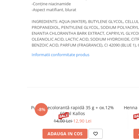
-Conține niacinamide
-Aspect matifiant, blurat
INGREDIENTS: AQUA (WATER), BUTYLENE GLYCOL, CELLUL
PROPANEDIOL, PENTYLENE GLYCOL, SODIUM POLYACRYL
ENANTIA CHLORANTHA BARK EXTRACT, CAPRYLYL GLYCOL
OLEANOLIC ACID, LACTIC ACID, SODIUM HYDROXIDE, CIT
BENZOIC ACID, PARFUM (FRAGRANCE), CI 42090 (BLUE 1), C
Informatii conformitate produs
Pudră decolorantă rapidă 35 g + ox.12%
Henna 
-8%
60 ml Kallos
14,00 Lei
12,90 Lei
ADAUGA IN COS