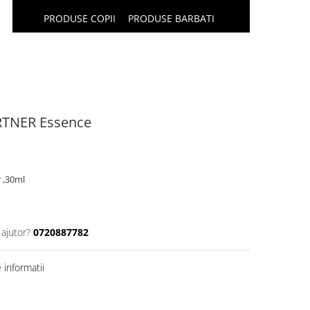
PRODUSE COPII
PRODUSE BARBATI
TNER Essence
r ,30ml
 ajutor?
0720887782
informatii